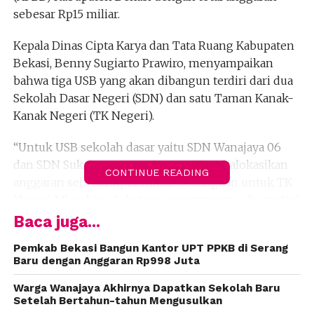
sebesar Rp15 miliar.
Kepala Dinas Cipta Karya dan Tata Ruang Kabupaten
Bekasi, Benny Sugiarto Prawiro, menyampaikan
bahwa tiga USB yang akan dibangun terdiri dari dua
Sekolah Dasar Negeri (SDN) dan satu Taman Kanak-
Kanak Negeri (TK Negeri).
“Untuk USB sekolah dasar yaitu SDN Wanajaya 06
dan SDN Sukajaya 05, masing-masing dialokasikan
CONTINUE READING
anggaran sebesar Rp12 miliar. Sedangkan untuk TK
Negeri 1 Pembina Sukatani anggarannya sebesar Rp3
miliar,” ujar Benny pada Minggu (9/3/2025).
Baca juga...
Saat ini, proses lelang pekerjaan pembangunan tiga
Pemkab Bekasi Bangun Kantor UPT PPKB di Serang
Baru dengan Anggaran Rp998 Juta
USB tersebut masih berlangsung. Benny
menambahkan bahwa pelaksanaan pembangunan
Warga Wanajaya Akhirnya Dapatkan Sekolah Baru
akan dimulai setelah proses lelang selesai, yang
Setelah Bertahun-tahun Mengusulkan