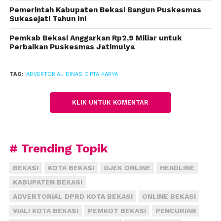
diperkirakan berlangsung sekitar satu bulan. Jika
Pemerintah Kabupaten Bekasi Bangun Puskesmas
berjalan sesuai rencana, pembangunan akan dimulai
Sukasejati Tahun Ini
pada awal April dan ditargetkan selesai pada Agustus
Pemkab Bekasi Anggarkan Rp2,9 Miliar untuk
2025.
Perbaikan Puskesmas Jatimulya
“Proses lelang ini memakan waktu yang cukup lama,
bisa mencapai satu bulan atau lebih. Sedangkan
TAG:
ADVERTORIAL DINAS CIPTA KARYA
kontrak kerja pembangunan biasanya memakan
waktu sekitar enam bulan,” jelasnya.
KLIK UNTUK KOMENTAR
Benny berharap proses lelang dapat berjalan dengan
lancar sehingga pembangunan bisa segera
terealisasi. Ia juga menekankan pentingnya kualitas
# Trending Topik
pembangunan agar sesuai dengan Rencana
BEKASI
KOTA BEKASI
OJEK ONLINE
HEADLINE
Anggaran Biaya (RAB) yang telah disepakati dalam
KABUPATEN BEKASI
kontrak pekerjaan.
ADVERTORIAL DPRD KOTA BEKASI
ONLINE BEKASI
“Kami berharap pembangunan ini tidak hanya
WALI KOTA BEKASI
PEMKOT BEKASI
PENCURIAN
berjalan cepat, tetapi juga berkualitas baik sehingga