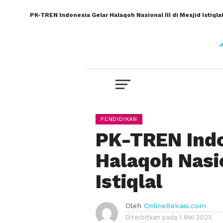
PK-TREN Indonesia Gelar Halaqoh Nasional III di Mesjid Istiqla
PENDIDIKAN
PK-TREN Indo
Halaqoh Nasio
Istiqlal
Oleh
OnlineBekasi.com
Diterbitkan pada
1 Mei 2025