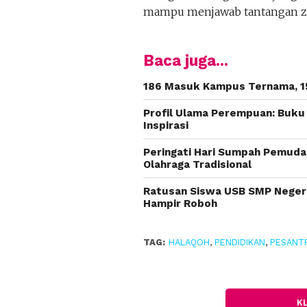
mampu menjawab tantangan z
Baca juga...
186 Masuk Kampus Ternama, 15
Profil Ulama Perempuan: Buku 7
Inspirasi
Peringati Hari Sumpah Pemuda
Olahraga Tradisional
Ratusan Siswa USB SMP Negeri 
Hampir Roboh
TAG:
HALAQOH
,
PENDIDIKAN
,
PESANT
K