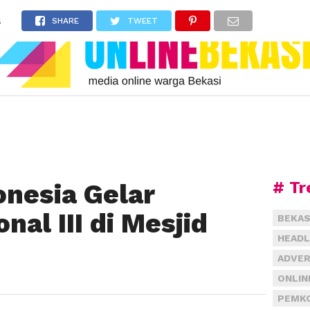
l
SHARE
TWEET
# Tr
nesia Gelar
nal III di Mesjid
BEKAS
HEADL
ADVER
ONLIN
PEMKO