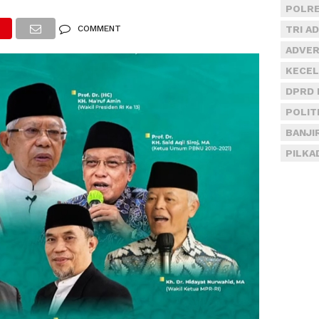
POLRE
COMMENT
TRI A
ADVER
KECEL
DPRD 
POLIT
BANJI
PILKA