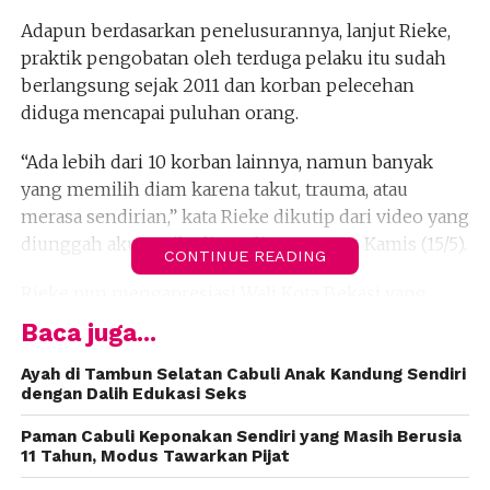
Adapun berdasarkan penelusurannya, lanjut Rieke,
praktik pengobatan oleh terduga pelaku itu sudah
berlangsung sejak 2011 dan korban pelecehan
diduga mencapai puluhan orang.
“Ada lebih dari 10 korban lainnya, namun banyak
yang memilih diam karena takut, trauma, atau
merasa sendirian,” kata Rieke dikutip dari video yang
diunggah akun pribadinya di Instagram, Kamis (15/5).
CONTINUE READING
Rieke pun mengapresiasi Wali Kota Bekasi yang
bergerak cepat menyegel lokasi praktik pengobatan
Baca juga...
itu. Dia berharap pelaku bisa segera ditangkap dan
menjalani proses hukum.
Ayah di Tambun Selatan Cabuli Anak Kandung Sendiri
dengan Dalih Edukasi Seks
“Mudah-mudahan pihak kepolisian segera cepat
Paman Cabuli Keponakan Sendiri yang Masih Berusia
menangkap si oknum. Tangkap polisi, jangan
11 Tahun, Modus Tawarkan Pijat
didiemin!” tegas Rieke. (dpr)