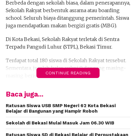
Berbeda dengan sekolah biasa, dalam penerapannya,
Sekolah Rakyat berbentuk asrama atau boarding
school. Seluruh biaya ditanggung pemerintah. Siswa
juga mendapatkan makan bergizi gratis (MBG).
Di Kota Bekasi, Sekolah Rakyat terletak di Sentra
Terpadu Pangudi Luhur (STPL), Bekasi Timur.
Terdapat total 180 siswa di Sekolah Rakyat tersebut.
Sementara, jumlah kelas, yakni 9 dengang masing-
CONTINUE READING
masing berisi 20 siswa.
Kepala sekolah STPL Bekasi, Lastri Fajarwati
Baca juga...
mengatakan, pihaknya membolehkan para orangtua
berkunjung kapanpun ke asrama.
Ratusan Siswa USB SMP Negeri 62 Kota Bekasi
Belajar di Bangunan yang Hampir Roboh
“Untuk pertemuan dengan orang tua dibolehkan
Sekolah di Bekasi Mulai Masuk Jam 06.30 WIB
saja kapanpun mau melihat, tetapi nanti sesuai
dengan aturan yang ada di area STPL ini,” kata Lastri,
Ratusan Siswa SD di Bekasi Belajar di Perpustakaan