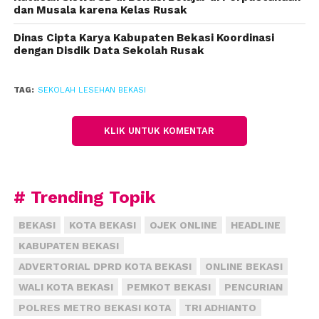
dan Musala karena Kelas Rusak
Senin (14/7).
Dinas Cipta Karya Kabupaten Bekasi Koordinasi
Setiap siswa pun diperbolehkan pulang ke rumah
dengan Disdik Data Sekolah Rusak
pada akhir pekan, namun dengan catatan, tetap
mematuhi peraturan sekolah.
TAG:
SEKOLAH LESEHAN BEKASI
Adapun durasi jam belajar Sekolah Rakyat,
diberlakukan mulai dari pukul 06.30 hingga 17.15
KLIK UNTUK KOMENTAR
WIB.
Selain mendapat pendidikan formal mengikuti
# Trending Topik
kurikulum yang ada, siswa juga diberi bimbingan
materi kerohanian dan pendidikan karakter serta
BEKASI
KOTA BEKASI
OJEK ONLINE
HEADLINE
beragam ekstrakulikuler.
KABUPATEN BEKASI
“Pagi hari ada pembiasaan mengenai keagamaan.
ADVERTORIAL DPRD KOTA BEKASI
ONLINE BEKASI
Tadarus Qur’an, salat berjamaah, kebersihan,
WALI KOTA BEKASI
PEMKOT BEKASI
PENCURIAN
persiapan sekolah. Sore nanti sholat berjamaah dan
POLRES METRO BEKASI KOTA
TRI ADHIANTO
monitoring di asrama,” ujarnya.