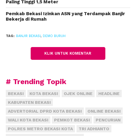
Paling Tinggi 1,5 Meter
“Untuk buyback sepertinya tidak bisa, karena
memang itu melibatkan pihak bank BTN juga,
Pemkab Bekasi Izinkan ASN yang Terdampak Banjir
Bekerja di Rumah
mayoritas warga itu kan membeli rumah secara
kredit. Jadi kami tidak mungkin melakukan buyback
atau relokasi,” katanya.
TAG:
BANJIR BEKASI
,
DEMO BURUH
KLIK UNTUK KOMENTAR
# Trending Topik
BEKASI
KOTA BEKASI
OJEK ONLINE
HEADLINE
KABUPATEN BEKASI
ADVERTORIAL DPRD KOTA BEKASI
ONLINE BEKASI
WALI KOTA BEKASI
PEMKOT BEKASI
PENCURIAN
POLRES METRO BEKASI KOTA
TRI ADHIANTO