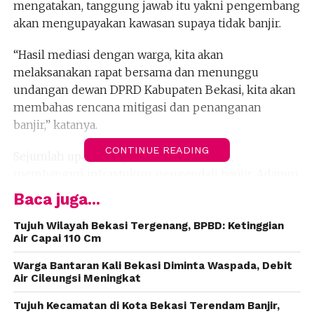
mengatakan, tanggung jawab itu yakni pengembang
akan mengupayakan kawasan supaya tidak banjir.
“Hasil mediasi dengan warga, kita akan
melaksanakan rapat bersama dan menunggu
undangan dewan DPRD Kabupaten Bekasi, kita akan
membahas rencana mitigasi dan penanganan
banjir,” katanya.
CONTINUE READING
Sejumlah upaya yang dilakukan, kata dia,
membangun infrastuktur pengendali banjir. Adapun,
pihaknya juga akan berkoordinasi dengan
Baca juga...
pemerintah terkait normalisasi kali.
Tujuh Wilayah Bekasi Tergenang, BPBD: Ketinggian
Air Capai 110 Cm
Air dari kali meluber masuk ke dalam permukiman
yang berada di dataran lebih rendah. Banjir pada
Warga Bantaran Kali Bekasi Diminta Waspada, Debit
Maret lalu menyisakan atap, sementara pada Juli lalu
Air Cileungsi Meningkat
lebih rendah.
Tujuh Kecamatan di Kota Bekasi Terendam Banjir,