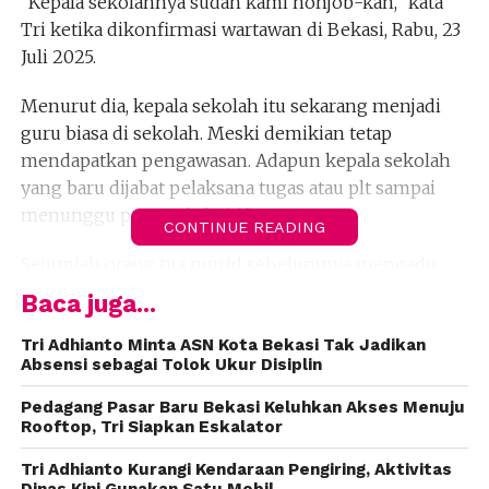
“Kepala sekolahnya sudah kami nonjob-kan,” kata
Tri ketika dikonfirmasi wartawan di Bekasi, Rabu, 23
Juli 2025.
Menurut dia, kepala sekolah itu sekarang menjadi
guru biasa di sekolah. Meski demikian tetap
mendapatkan pengawasan. Adapun kepala sekolah
yang baru dijabat pelaksana tugas atau plt sampai
menunggu proses definitif.
CONTINUE READING
Sejumlah orang tua murid sebelumnya mengadu
langsung ke Pemkot Bekasi ketika apel pagi pada
Baca juga...
Senin, 21 Juli 2025. Beberapa aduan antara lain
adanya biaya sampul rapor hingga tanda tangan
Tri Adhianto Minta ASN Kota Bekasi Tak Jadikan
Absensi sebagai Tolok Ukur Disiplin
ijazah senilai Rp 15 ribu
Pedagang Pasar Baru Bekasi Keluhkan Akses Menuju
Rooftop, Tri Siapkan Eskalator
Tri Adhianto Kurangi Kendaraan Pengiring, Aktivitas
Dinas Kini Gunakan Satu Mobil