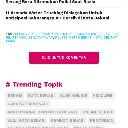
Serang Baru Ditemukan Polisi Saat Razia
dari Kodim setempat.
11 Armada Water Trucking Disiagakan Untuk
Antisipasi Kekurangan Air Bersih di Kota Bekasi
“Kegiatan preventif terus kami tingkatkan, namun
kami juga berupaya mengungkap setiap aksi
pelanggaran. Siapa yang berani berbuat, harus
TAG:
BEKASI
,
KOTA BEKASI
,
PEMUSNAHAN
,
PEMUSNAHAN BARANG BUKTI
,
PEMUSNAHAN SENJATA TAJAM
,
POLRES METRO BEKASI KOTA
,
SENJATA
bertanggung jawab,” tegasnya.
TAJAM
Ia berharap, pemusnahan ini menjadi momentum
KLIK UNTUK KOMENTAR
bagi seluruh pihak untuk terus menjaga
kondusivitas di wilayah Kota Bekasi.
“Sekali lagi, keamanan ini tanggung jawab kita
# Trending Topik
bersama. Jadi segenap komponen masyarakat harus
ikut berperan untuk menciptakan rasa aman di
BEKASI
KOTA BEKASI
OJEK ONLINE
HEADLINE
lingkungan kita,” pungkas Kusumo.
KABUPATEN BEKASI
ADVERTORIAL DPRD KOTA BEKASI
ONLINE BEKASI
WALI KOTA BEKASI
PEMKOT BEKASI
PENCURIAN