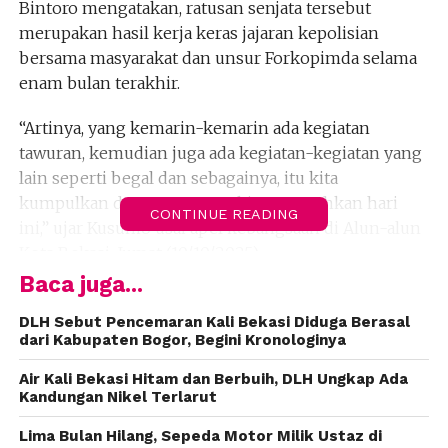
Bintoro mengatakan, ratusan senjata tersebut
merupakan hasil kerja keras jajaran kepolisian
bersama masyarakat dan unsur Forkopimda selama
enam bulan terakhir.
“Artinya, yang kemarin-kemarin ada kegiatan
tawuran, kemudian juga ada kegiatan-kegiatan yang
lain seperti begal dan sebagainya, itu kita
kumpulkan dan sama-sama kita musnahkan hari
CONTINUE READING
ini,” ujar Kusumo usai apel kebangsaan di Alun-alun
Kota Bekasi, Jumat (10/10/2025).
Baca juga...
Kusumo menjelaskan, seluruh barang bukti tersebut
dikumpulkan dalam kurun waktu sekitar enam
DLH Sebut Pencemaran Kali Bekasi Diduga Berasal
dari Kabupaten Bogor, Begini Kronologinya
bulan selama masa kepemimpinannya di Polres
Metro Bekasi Kota.
Air Kali Bekasi Hitam dan Berbuih, DLH Ungkap Ada
Kandungan Nikel Terlarut
Kegiatan tersebut, kata dia, tidak terlepas dari
Lima Bulan Hilang, Sepeda Motor Milik Ustaz di
dukungan Pemerintah Kota Bekasi serta unsur TNI