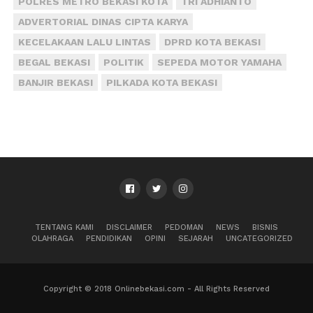
POLRES METRO BEKASI KOTA
TRI ADHIANTO
ADVERTORIAL DINAS CIPTA KARYA
KECELAKAAN LALU LINTAS
DPRD KOTA BEKASI
BEGAL BEKASI
POLITIK
SEPEDA MOTOR YAMAHA
BANJIR BEKASI
PILKADA KOTA BEKASI
TENTANG KAMI
DISCLAIMER
PEDOMAN
NEWS
BISNIS
OLAHRAGA
PENDIDIKAN
OPINI
SEJARAH
UNCATEGORIZED
Copyright © 2018 Onlinebekasi.com - All Rights Reserved