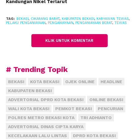
Tidak lama berselang, lanjut Bintang, pihaknya
Kandungan Nikel Terlarut
berhasil menangkap pelaku tidak jauh dari lokasi
kejadian.
TAG:
BEKASI
,
CIKARANG BARAT
,
KABUPATEN BEKASI
,
KARYAWAN TEWAS
,
PELAKU PENGANIAYAAN
,
PENGANIAYAAN
,
PENGANIAYAAN BERAT
,
TEWAS
Meski demikian, ia belum mau membeberkan lebih
jauh soal penangkapan satu pelaku tersebut.
KLIK UNTUK KOMENTAR
“Untuk pelaku satu orang, sudah kami amankan.
Untuk motif sendiri, masih didalami,” ucap Bintang
singkat.
# Trending Topik
BEKASI
KOTA BEKASI
OJEK ONLINE
HEADLINE
KABUPATEN BEKASI
ADVERTORIAL DPRD KOTA BEKASI
ONLINE BEKASI
WALI KOTA BEKASI
PEMKOT BEKASI
PENCURIAN
POLRES METRO BEKASI KOTA
TRI ADHIANTO
ADVERTORIAL DINAS CIPTA KARYA
KECELAKAAN LALU LINTAS
DPRD KOTA BEKASI