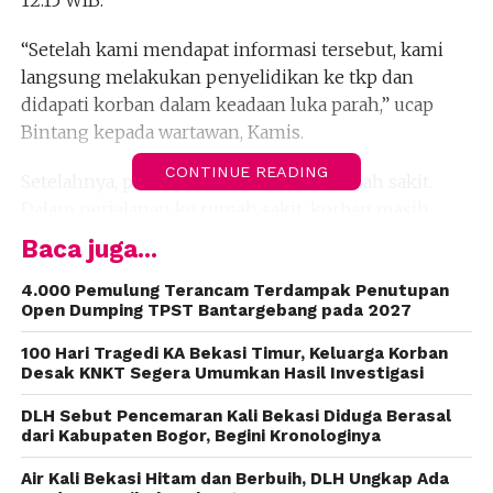
12.15 WIB.
“Setelah kami mendapat informasi tersebut, kami
langsung melakukan penyelidikan ke tkp dan
didapati korban dalam keadaan luka parah,” ucap
Bintang kepada wartawan, Kamis.
CONTINUE READING
Setelahnya, polisi lalu membawa ke rumah sakit.
Dalam perjalanan ke rumah sakit, korban masih
hidup.
Baca juga...
MW bahkan masih dapat bergerak dan
4.000 Pemulung Terancam Terdampak Penutupan
Open Dumping TPST Bantargebang pada 2027
berkominikasi. Namun, ketika pukul 16.30 WIB,
korban dinyatakan meninggal dunia.
100 Hari Tragedi KA Bekasi Timur, Keluarga Korban
Desak KNKT Segera Umumkan Hasil Investigasi
“Korban beserta keluarga kami arahkan untuk
DLH Sebut Pencemaran Kali Bekasi Diduga Berasal
melakukan visum dan juga autopsi di RS Polri
dari Kabupaten Bogor, Begini Kronologinya
Kramat Jati,” kata dia.
Air Kali Bekasi Hitam dan Berbuih, DLH Ungkap Ada