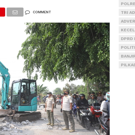
POLRE
COMMENT
TRI A
ADVER
KECEL
DPRD 
POLIT
BANJI
PILKA