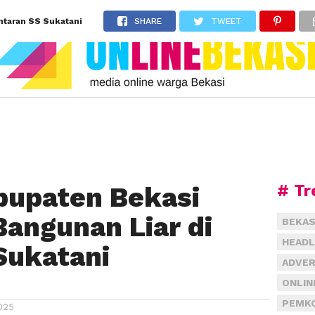
ntaran SS Sukatani
SHARE
TWEET
# Tr
bupaten Bekasi
Bangunan Liar di
BEKAS
HEADL
Sukatani
ADVER
ONLIN
PEMKO
025