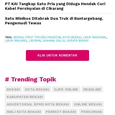
PT KAI Tangkap Satu Pria yang Diduga Hendak Curi
“Seperti yang terlihat di belakang, kami
Kabel Persinyalan di Cikarang
menghadirkan momen Christmas dengan berbagai
dekorasi bertema Spongebob,” jelas Dieng.
Satu Minibus Ditabrak Dua Truk di Bantargebang,
Pengemudi Tewas
Untuk menikmati wahana salju ini, pengunjung
hanya perlu membayar tiket seharga Rp 80 ribu.
TAG:
BEKASI
,
FIRST FROZEN KINGDOM
,
KOTA BEKASI
,
LIBUR NASIONAL
,
LIBUR PANJANG
,
LIBURAN
,
WAHANA SALJU
,
WISATA BEKASI
Pengunjung juga bisa bermain sepuasnya dan
keluar-masuk wahana jika ingin menghangatkan
KLIK UNTUK KOMENTAR
diri.
“Dengan tiket ini, pengunjung bisa bermain
sepuasnya tanpa batasan waktu,” tutup Dieng.
# Trending Topik
BEKASI
KOTA BEKASI
OJEK ONLINE
HEADLINE
KABUPATEN BEKASI
ADVERTORIAL DPRD KOTA BEKASI
ONLINE BEKASI
WALI KOTA BEKASI
PEMKOT BEKASI
PENCURIAN