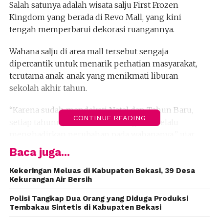
Salah satunya adalah wisata salju First Frozen
Kingdom yang berada di Revo Mall, yang kini
tengah memperbarui dekorasi ruangannya.
Wahana salju di area mall tersebut sengaja
dipercantik untuk menarik perhatian masyarakat,
terutama anak-anak yang menikmati liburan
sekolah akhir tahun.
“Karena sudah mendekati Natal dan Tahun Baru,
CONTINUE READING
setiap tahunnya First Frozen Kingdom selalu
menghadirkan perubahan pada wahananya,” ujar
Pengelola First Frozen Kingdom, Dieng Kartika Sari,
Baca juga...
pada Jumat (28/11/2026).
Kekeringan Meluas di Kabupaten Bekasi, 39 Desa
Kekurangan Air Bersih
Tahun ini, wahana salju tersebut mengusung tema
Spongebob untuk meningkatkan daya tarik bagi
Polisi Tangkap Dua Orang yang Diduga Produksi
anak-anak.
Tembakau Sintetis di Kabupaten Bekasi