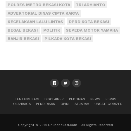
POLRES METRO BEKASI KOTA
TRI ADHIANTO
ADVERTORIAL DINAS CIPTA KARYA
KECELAKAAN LALU LINTAS
DPRD KOTA BEKASI
BEGAL BEKASI
POLITIK
SEPEDA MOTOR YAMAHA
BANJIR BEKASI
PILKADA KOTA BEKASI
TENTANG KAMI
DISCLAIMER
PEDOMAN
NEWS
BISNIS
OLAHRAGA
PENDIDIKAN
OPINI
SEJARAH
UNCATEGORIZED
Copyright © 2018 Onlinebekasi.com - All Rights Reserved