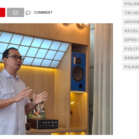
POLRE
COMMENT
TRI A
ADVER
KECEL
DPRD 
POLIT
BANJI
PILKA