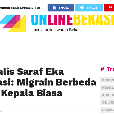
dengan Sakit Kepala Biasa
SHARE
TWEET
# Tr
lis Saraf Eka
asi: Migrain Berbeda
BEKAS
HEADL
 Kepala Biasa
ADVER
ONLIN
PEMKO
26