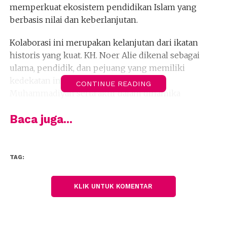
memperkuat ekosistem pendidikan Islam yang
berbasis nilai dan keberlanjutan.
Kolaborasi ini merupakan kelanjutan dari ikatan
historis yang kuat. KH. Noer Alie dikenal sebagai
ulama, pendidik, dan pejuang yang memiliki
kedekatan intelektual dengan tradisi
CONTINUE READING
Muhammadiyah serta aktif dalam dinamika
keumatan melalui Masyumi. Beliau meletakkan
Baca juga...
pendidikan sebagai instrumen utama membangun
peradaban dan mencetak insan yang “benar dan
pintar”, unggul secara intelektual, kuat iman, dan
berintegritas moral.
TAG:
“Kami berkomitmen menghadirkan pendidikan
KLIK UNTUK KOMENTAR
yang tidak hanya mencerdaskan, tetapi juga
membimbing, membentuk, dan mengabdi.
Tujuannya jelas: dari Attaqwa untuk umat, dari