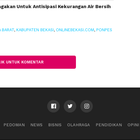
agakan Untuk Antisipasi Kekurangan Air Bersih
 BARAT
,
KABUPATEN BEKASI
,
ONLINEBEKASI.COM
,
PONPES
LIK UNTUK KOMENTAR
PEDOMAN
NEWS
BISNIS
OLAHRAGA
PENDIDIKAN
OPINI