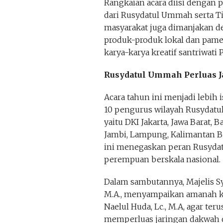
Rangkaian acara diisi dengan
dari Rusydatul Ummah serta Tim
masyarakat juga dimanjakan
produk-produk lokal dan pam
karya-karya kreatif santriwati 
Rusydatul Ummah Perluas 
Acara tahun ini menjadi lebi
10 pengurus wilayah Rusydatul
yaitu DKI Jakarta, Jawa Barat, 
Jambi, Lampung, Kalimantan B
ini menegaskan peran Rusydat
perempuan berskala nasional.
Dalam sambutannya, Majelis Sy
M.A., menyampaikan amanah kep
Naelul Huda, Lc., M.A, agar te
memperluas jaringan dakwah da