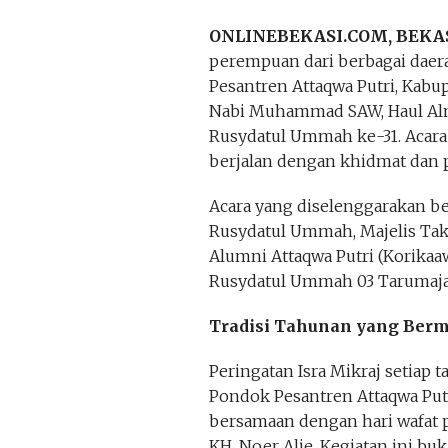
ONLINEBEKASI.COM, BEKAS
perempuan dari berbagai daer
Pesantren Attaqwa Putri, Kabu
Nabi Muhammad SAW, Haul Alma
Rusydatul Ummah ke-31. Acara y
berjalan dengan khidmat dan
Acara yang diselenggarakan b
Rusydatul Ummah, Majelis Takl
Alumni Attaqwa Putri (Korikaaw
Rusydatul Ummah 03 Tarumajaya
Tradisi Tahunan yang Ber
Peringatan Isra Mikraj setiap t
Pondok Pesantren Attaqwa Putr
bersamaan dengan hari wafat p
KH. Noer Alie. Kegiatan ini b