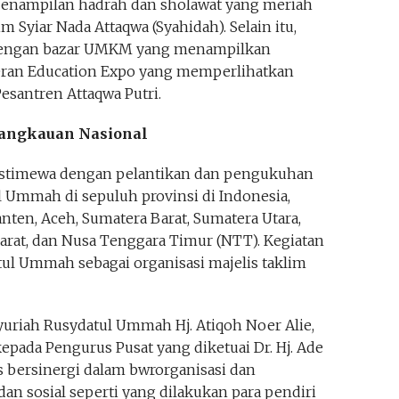
 penampilan hadrah dan sholawat yang meriah
 Syiar Nada Attaqwa (Syahidah). Selain itu,
 dengan bazar UMKM yang menampilkan
eran Education Expo yang memperlihatkan
Pesantren Attaqwa Putri.
Jangkauan Nasional
h istimewa dengan pelantikan dan pengukuhan
 Ummah di sepuluh provinsi di Indonesia,
Banten, Aceh, Sumatera Barat, Sumatera Utara,
arat, dan Nusa Tenggara Timur (NTT). Kegiatan
ul Ummah sebagai organisasi majelis taklim
uriah Rusydatul Ummah Hj. Atiqoh Noer Alie,
ada Pengurus Pusat yang diketuai Dr. Hj. Ade
rus bersinergi dalam bwrorganisasi dan
n sosial seperti yang dilakukan para pendiri