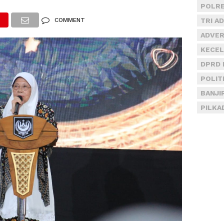
POLRE
COMMENT
TRI A
ADVER
KECEL
DPRD 
POLIT
BANJI
PILKA