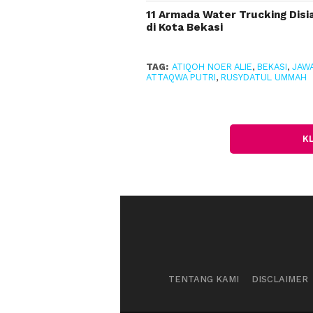
11 Armada Water Trucking Disi
di Kota Bekasi
TAG:
ATIQOH NOER ALIE
,
BEKASI
,
JAWA
ATTAQWA PUTRI
,
RUSYDATUL UMMAH
K
TENTANG KAMI
DISCLAIMER