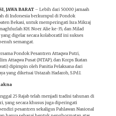
I, JAWA BARAT
– Lebih dari 50.000 jamaah
ah di Indonesia berkumpul di Pondok
paten Bekasi, untuk memperingati Isra Mikraj
ghfurlah KH. Noer Alie ke-35, dan Milad
ang digelar secara kolaboratif ini sukses
 penuh semangat.
ersama Pondok Pesantren Attaqwa Putri,
im Attaqwa Pusat (MTAP), dan Korps Ikatan
ati) dipimpin oleh Panitia Pelaksana dari
 yang diketuai Ustazah Hadaroh, S.Pd.I.
makna
anggal 25 Rajab telah menjadi tradisi tahunan di
i, yang secara khusus juga diperingati
endiri pesantren sekaligus Pahlawan Nasional
ukan hanya sebagai bentuk penghormatan atas