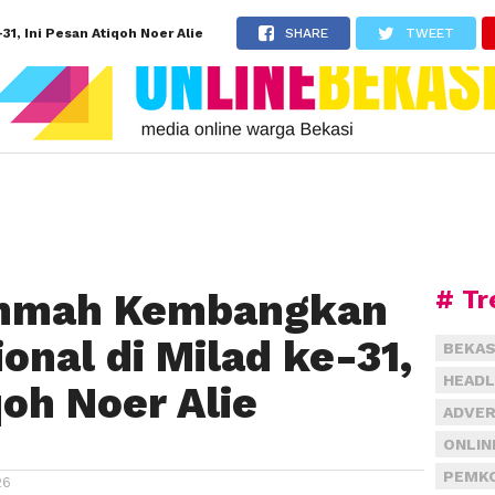
, Ini Pesan Atiqoh Noer Alie
SHARE
TWEET
# Tr
Ummah Kembangkan
onal di Milad ke-31,
BEKAS
HEADL
qoh Noer Alie
ADVER
ONLIN
PEMKO
26