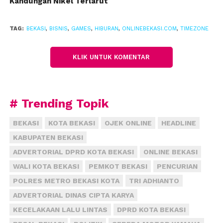
Kandungan Nikel Terlarut
Car, VR Dark Mars, hingga aneka mesin arkade
terkini. Kehadiran kembali Timezone dengan wajah
TAG:
BEKASI
,
BISNIS
,
GAMES
,
HIBURAN
,
ONLINEBEKASI.COM
,
TIMEZONE
baru ini merupakan wujud nyata komitmen
perusahaan untuk terus menyebarkan kebahagiaan
dan menjadi tempat favorit keluarga.
KLIK UNTUK KOMENTAR
Kedua, Timezone Beachwalk Shopping Center Bali.
Kini hadir menetapkan standar baru hiburan
# Trending Topik
keluarga di Pulau Dewata, khususnya di kawasan
Kuta. Berlokasi strategis di pusat perbelanjaan
BEKASI
KOTA BEKASI
OJEK ONLINE
HEADLINE
ikonik tersebut, area seluas 435 meter persegi ini
KABUPATEN BEKASI
dirancang secara apik.
ADVERTORIAL DPRD KOTA BEKASI
ONLINE BEKASI
Desainnya memadukan energi modern dan pesona
WALI KOTA BEKASI
PEMKOT BEKASI
PENCURIAN
khas Bali, menciptakan perpaduan sempurna antara
POLRES METRO BEKASI KOTA
TRI ADHIANTO
keseruan bermain dengan suasana liburan yang
ADVERTORIAL DINAS CIPTA KARYA
santai. Di dalamnya terdapat 49 unit mesin
KECELAKAAN LALU LINTAS
DPRD KOTA BEKASI
permainan mutakhir, menghadirkan sensasi balapan