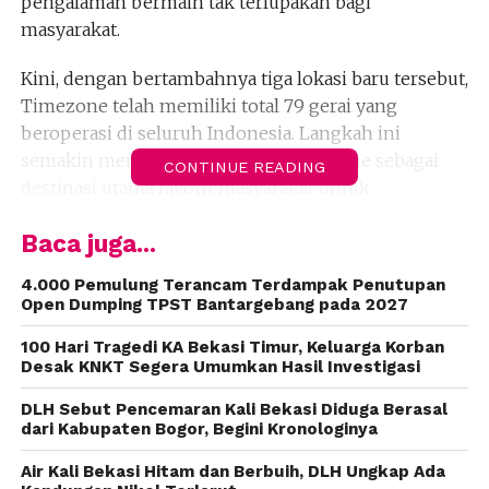
pengalaman bermain tak terlupakan bagi
masyarakat.
Kini, dengan bertambahnya tiga lokasi baru tersebut,
Timezone telah memiliki total 79 gerai yang
beroperasi di seluruh Indonesia. Langkah ini
semakin mengukuhkan posisi Timezone sebagai
CONTINUE READING
destinasi utama favorit masyarakat untuk
berkumpul, bermain, dan merayakan kebersamaan
Baca juga...
bersama keluarga maupun kerabat.
4.000 Pemulung Terancam Terdampak Penutupan
àPertama di Kota Padang, Sumatera Barat. Timezone
Open Dumping TPST Bantargebang pada 2027
kembali hadir dengan tampilan dan lokasi yang
baru, terletak di Lantai 2 Transmall Padang, gerai ini
100 Hari Tragedi KA Bekasi Timur, Keluarga Korban
Desak KNKT Segera Umumkan Hasil Investigasi
mengusung konsep yang lebih seru dan interaktif.
DLH Sebut Pencemaran Kali Bekasi Diduga Berasal
Berada di atas lahan seluas 950 meter persegi, gerai
dari Kabupaten Bogor, Begini Kronologinya
ini menawarkan sebanyak 85 jenis permainan.
Air Kali Bekasi Hitam dan Berbuih, DLH Ungkap Ada
Beragam wahana tersedia di sana, mulai dari Bumper