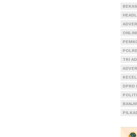
BEKAS
HEADL
ADVER
ONLIN
PEMKO
POLRE
TRI A
ADVER
KECEL
DPRD 
POLIT
BANJI
PILKA