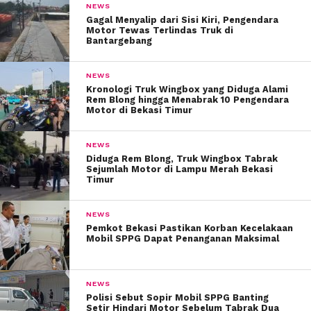
NEWS
Gagal Menyalip dari Sisi Kiri, Pengendara
Motor Tewas Terlindas Truk di
Bantargebang
NEWS
Kronologi Truk Wingbox yang Diduga Alami
Rem Blong hingga Menabrak 10 Pengendara
Motor di Bekasi Timur
NEWS
Diduga Rem Blong, Truk Wingbox Tabrak
Sejumlah Motor di Lampu Merah Bekasi
Timur
NEWS
Pemkot Bekasi Pastikan Korban Kecelakaan
Mobil SPPG Dapat Penanganan Maksimal
NEWS
Polisi Sebut Sopir Mobil SPPG Banting
Setir Hindari Motor Sebelum Tabrak Dua