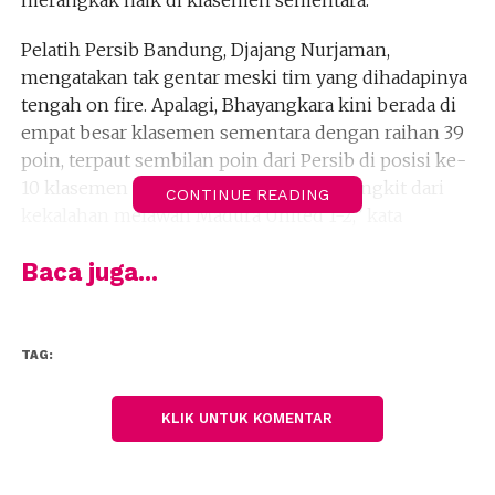
Pelatih Persib Bandung, Djajang Nurjaman,
mengatakan tak gentar meski tim yang dihadapinya
tengah on fire. Apalagi, Bhayangkara kini berada di
empat besar klasemen sementara dengan raihan 39
poin, terpaut sembilan poin dari Persib di posisi ke-
10 klasemen sementara. “Kami harus bangkit dari
CONTINUE READING
kekalahan melawan Madura United 1-2,” kata
Djajang, Selasa, 11 Oktober 2016.
Baca juga...
Ia mengaku optimis anak asuhnya bisa menang,
apalagi ada tambahan dua aminusi yaitu Zulham
Zamrun di lini depan dan Rudolof Yanto Basna di
TAG:
lini belakang. Keduanya baru saja bergabung tadi
pagi di Bekasi setelah membela Timnas Indonesia
KLIK UNTUK KOMENTAR
melawan Vietnam dalam laga uji coba di Sleman pada
Ahad lalu. “Hanya saja pemain kecapean, karena jeda
pertandingan cukup mepet,” kata pria yang akrap