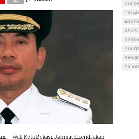
POLRE
TRI A
ADVER
KECEL
DPRD 
POLIT
BANJI
PILKA
tan
– Wali Kota Bekasi, Rahmat Effendi akan