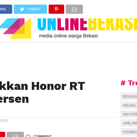
ARE
TWEET
# Tr
ikkan Honor RT
ersen
BEKAS
HEADL
ADVER
2016
ONLIN
PEMKO
COMMENT