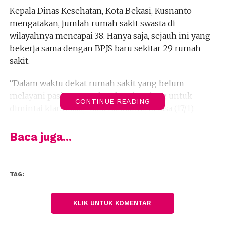
Kepala Dinas Kesehatan, Kota Bekasi, Kusnanto
mengatakan, jumlah rumah sakit swasta di
wilayahnya mencapai 38. Hanya saja, sejauh ini yang
bekerja sama dengan BPJS baru sekitar 29 rumah
sakit.
“Dalam waktu dekat rumah sakit yang belum
melayani pasien BPJS akan kami undang untuk
CONTINUE READING
dimintai klarifikasi,” kata Kusnanto, Selasa (17/1).
Kusnanto enggan menyebut identitas ke sembilan
Baca juga...
rumah sakit tersebut. Namun, dua diantaranya ialah
Rumah Sakit Mitra Keluarga Bekasi Barat, dan Mitra
Keluarga Bekasi Timur.
TAG:
“Kami akan mengevaluasi perizinan rumah sakit
tersebut,” ujar dia.
KLIK UNTUK KOMENTAR