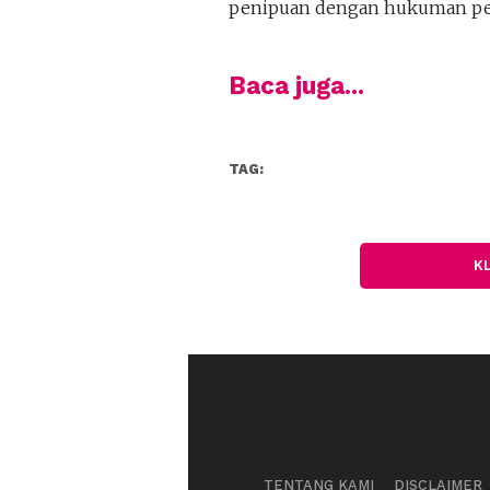
penipuan dengan hukuman penj
Baca juga...
TAG:
K
TENTANG KAMI
DISCLAIMER