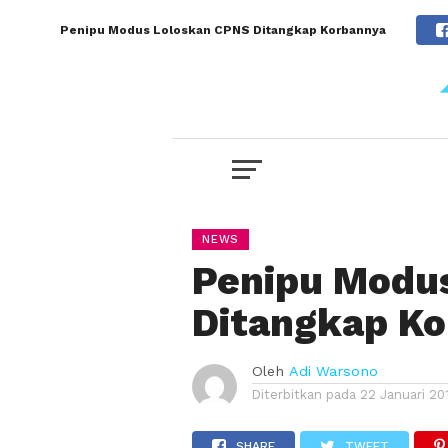
Penipu Modus Loloskan CPNS Ditangkap Korbannya
NEWS
Penipu Modu
Ditangkap K
Oleh
Adi Warsono
Diterbitkan pada
22 Januari 20
SHARE
TWEET