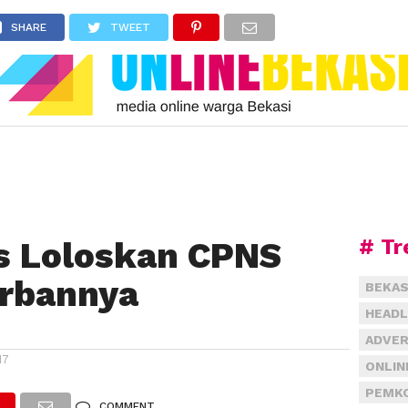
SHARE
TWEET
# Tr
s Loloskan CPNS
orbannya
BEKAS
HEADL
ADVER
17
ONLIN
PEMKO
COMMENT