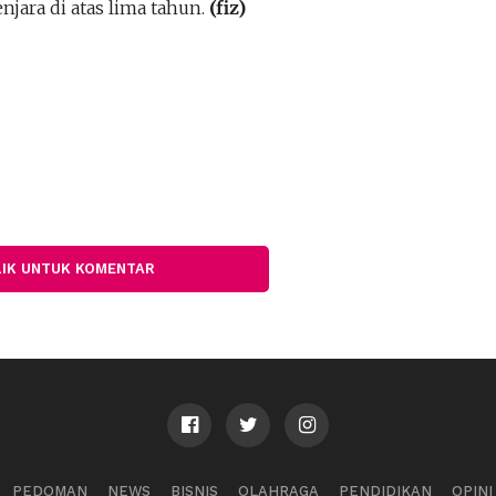
ara di atas lima tahun.
(fiz)
LIK UNTUK KOMENTAR
PEDOMAN
NEWS
BISNIS
OLAHRAGA
PENDIDIKAN
OPINI