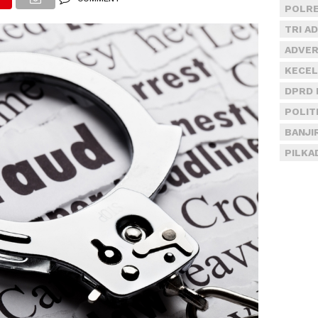
POLRE
TRI A
ADVER
KECEL
DPRD 
POLIT
BANJI
PILKA