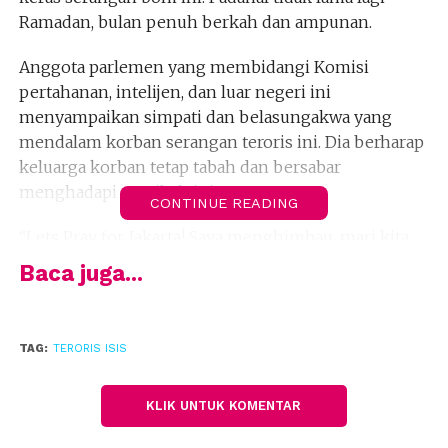
Ramadan, bulan penuh berkah dan ampunan.
Anggota parlemen yang membidangi Komisi
pertahanan, intelijen, dan luar negeri ini
menyampaikan simpati dan belasungakwa yang
mendalam korban serangan teroris ini. Dia berharap
keluarga korban tetap tabah dan bersabar
menghadapi musibah ini.
CONTINUE READING
“Lets Pray for Jakarta! Saya menghimbau, mari kita
waspadai ancaman radikalisme berkedok agama
Baca juga...
yang membahayakan persatuan dan kehidupan
demokrasi di Indonesia. Semoga Allah swt bersama
kita semua,” tuturnya dalam keterangan tertulis yang
TAG:
TERORIS ISIS
diterima Redaksi
Online Bekasi
, Jumat (26/5).
Prananda menambahkan, saat ini Asia adalah sasaran
KLIK UNTUK KOMENTAR
dari ekstrimis berpaham Wahabisme, dan kelompok