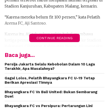
Stadion Kanjuruhan, Kabupaten Malang, kemarin.
“Karena mereka belum fit 100 persen,” kata Pelatih
Arema FC, Aji Santoso.
Karena itu, Aji tak cukup yakin bakal membawa
CONTINUE READING
ketiga pemain tersebut untuk diboyong ke Stadion
Pakansari, Cibinong, Kabupaten Bogor. Aji mengaku
akan membawa 20 pemain dalam lawatannya itu.
Baca juga...
“Tapi, saya tetap berharap agar mereka segera pulih,”
Persija Jakarta Selalu Kebobolan Dalam 10 Laga
Terakhir, Apa Masalahnya?
kata pelatih asal Kepanjen ini.
Gagal Lolos, Pelatih Bhayangkara FC U-19 Tetap
Namun, jika kondisi ketiganya tak memungkinkan,
Berikan Apresiasi Timnya
Aji menyiapkan penggantinya. Sebab, pelatih tak
Bhayangkara FC Vs Bali United: Bukan Sembarang
ingin mengambil resiko jika memaksakan
Duel
memainkan pemain yang tengah cedera.
(tro)
Bhayangkara FC vs Persipura: Pertarungan Lini