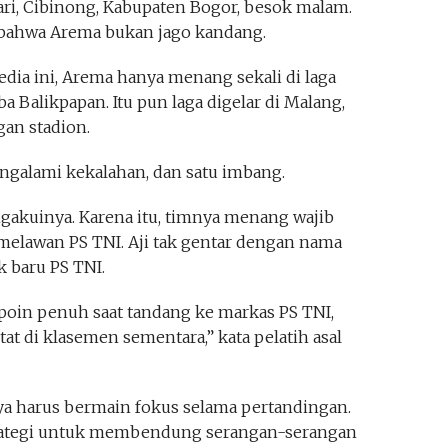
ari, Cibinong, Kabupaten Bogor, besok malam.
 bahwa Arema bukan jago kandang.
edia ini, Arema hanya menang sekali di laga
a Balikpapan. Itu pun laga digelar di Malang,
gan stadion.
engalami kekalahan, dan satu imbang.
gakuinya. Karena itu, timnya menang wajib
melawan PS TNI. Aji tak gentar dengan nama
k baru PS TNI.
oin penuh saat tandang ke markas PS TNI,
t di klasemen sementara,” kata pelatih asal
nya harus bermain fokus selama pertandingan.
trategi untuk membendung serangan-serangan