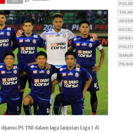
POLRE
TRI A
ADVER
KECEL
DPRD 
POLIT
BANJI
PILKA
dijamu PS TNI dalam laga lanjutan Liga 1 di