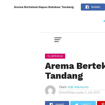
Arema Bertekad Hapus Kutukan Tandang
SHARE
OLAHRAGA
Arema Berte
Tandang
Oleh
Adi Warsono
Diterbitkan pada
2 Juli 2017
SHARE
TWEET