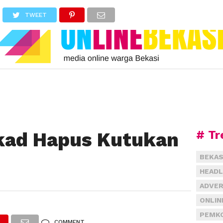
TWEET
# Tr
kad Hapus Kutukan
BEKAS
HEADL
ADVER
ONLIN
PEMKO
COMMENT