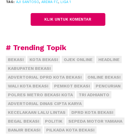
TAG:
AJI SANTOSO
,
AREMA FC
,
LIGA 1
dipakai, karena kami menargetkan kemenangan,”
ujar pelatih asal Kepanjen ini.
(tro)
KLIK UNTUK KOMENTAR
# Trending Topik
BEKASI
KOTA BEKASI
OJEK ONLINE
HEADLINE
KABUPATEN BEKASI
ADVERTORIAL DPRD KOTA BEKASI
ONLINE BEKASI
WALI KOTA BEKASI
PEMKOT BEKASI
PENCURIAN
POLRES METRO BEKASI KOTA
TRI ADHIANTO
ADVERTORIAL DINAS CIPTA KARYA
KECELAKAAN LALU LINTAS
DPRD KOTA BEKASI
BEGAL BEKASI
POLITIK
SEPEDA MOTOR YAMAHA
BANJIR BEKASI
PILKADA KOTA BEKASI