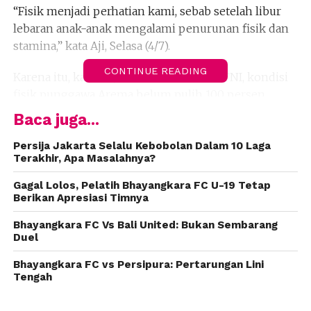
“Fisik menjadi perhatian kami, sebab setelah libur
lebaran anak-anak mengalami penurunan fisik dan
stamina,” kata Aji, Selasa (4/7).
CONTINUE READING
Karena itu, kata dia, ketika melawan PS TNI, kondisi
fisik punggawa Arema belum pulih 100 persen,
seperti sebelum lebaran. Namun, hasil imbang
Baca juga...
sudah cukup sebagai modal melawan Sriwijaya,
sembari memulihkan fisik pemain.
Persija Jakarta Selalu Kebobolan Dalam 10 Laga
Terakhir, Apa Masalahnya?
“Kami harus pandai-pandai memaksimalkan jeda
Gagal Lolos, Pelatih Bhayangkara FC U-19 Tetap
pertandingan untuk pemulihan fisik,” kata dia.
Berikan Apresiasi Timnya
Bhayangkara FC Vs Bali United: Bukan Sembarang
Di hari pertama latihan usai tandang ke Bogor,
Duel
punggawa yang ditinggal di Malang melahap porsi
latihan cukup berat. Aji juga mengisyaratkan
Bhayangkara FC vs Persipura: Pertarungan Lini
Tengah
merotasi pemain ketika menjamu Sriwijaya.
“Rotasi enyesuaikan kebutuhan taktik yang bakal