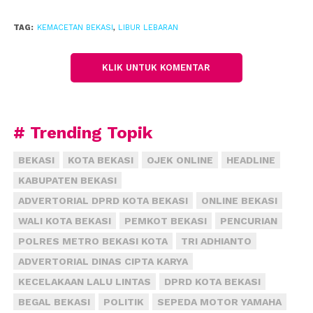
Kepala Satuan Lalu Lintas Kepolisian Resor Metro
Bekasi Kota, Ajun Komisaris Besar I Nengah Adi
TAG:
KEMACETAN BEKASI
,
LIBUR LEBARAN
Putra mengatakan, kemacetan saat ini tak bisa
dihilangkan, karena kendaraan juga tak bisa
KLIK UNTUK KOMENTAR
dihilangkan. Kecuali ketika libur lebaran, kendaraan
berkurang karena pemiliknya banyak yang mudik.
Karena itu, pihaknya melakukan rekayasa lalu lintas
# Trending Topik
untuk mengurai kemacetan.
BEKASI
KOTA BEKASI
OJEK ONLINE
HEADLINE
“Misalnya di Jalan Ahmad Yani, kami menutup
KABUPATEN BEKASI
putaran yang berpotensi menimbulkan kemacetan,”
ADVERTORIAL DPRD KOTA BEKASI
ONLINE BEKASI
kata dia.
WALI KOTA BEKASI
PEMKOT BEKASI
PENCURIAN
POLRES METRO BEKASI KOTA
TRI ADHIANTO
Bahkan, traffic light di simpang Kayuringin, kini
sudah tak difungsikan lagi, dan ditutup. Menurut dia,
ADVERTORIAL DINAS CIPTA KARYA
Jalan Rawa Tembaga dan Jalan Kemakmuran
KECELAKAAN LALU LINTAS
DPRD KOTA BEKASI
masing-masing satu arah, sehingga tak perlu lagi
BEGAL BEKASI
POLITIK
SEPEDA MOTOR YAMAHA