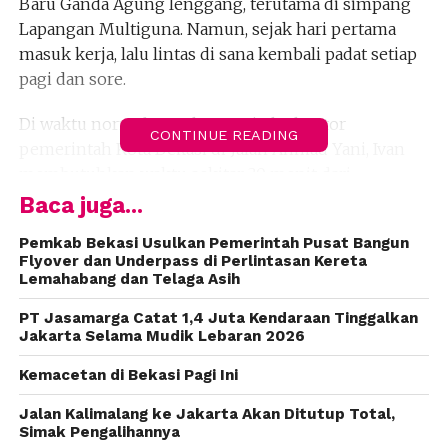
Baru Ganda Agung lenggang, terutama di simpang
Lapangan Multiguna. Namun, sejak hari pertama
masuk kerja, lalu lintas di sana kembali padat setiap
pagi dan sore.
Di waktu normal, untuk menuju ke kantor
CONTINUE READING
pemerintah Kota Bekasi di Jalan Ahmad Yani, Ivan
membutuhkan waktu sekitar 30 menit dari
rumahnya, yang berjarak sekitar tujuh kilometer.
Baca juga...
“Waktu libur lebaran kemarin hanya butuh 15 menit
Pemkab Bekasi Usulkan Pemerintah Pusat Bangun
sudah sampai,” kata Ivan.
Flyover dan Underpass di Perlintasan Kereta
Lemahabang dan Telaga Asih
Gana Buana, 26 tahun, mengalami hal serupa. Lalu
lintas ketika libur lebaran cukup lenggang. Bahkan,
PT Jasamarga Catat 1,4 Juta Kendaraan Tinggalkan
Jakarta Selama Mudik Lebaran 2026
dari rumahnya di Pondok Timur Indah menuju ke
Stasiun Bekasi hanya butuh waktu sekitar 15 menit.
Kemacetan di Bekasi Pagi Ini
“Setelah libur lebaran sudah normal kembali,
Jalan Kalimalang ke Jakarta Akan Ditutup Total,
perjalanan butuh waktu 30 menit,” kata dia.
Simak Pengalihannya