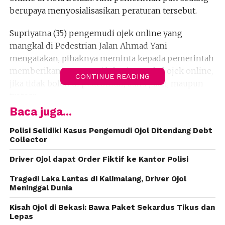
berupaya menyosialisasikan peraturan tersebut.
Supriyatna (35) pengemudi ojek online yang
mangkal di Pedestrian Jalan Ahmad Yani
mengatakan, pihaknya meminta kepada pemerintah
memberikan pengganti lokasi mangkal ojek online,
CONTINUE READING
jika tidak boleh di pedestrian, bahu jalan, maupun
trotoar.
Baca juga...
“Kami kan banyak, sudah seperti komunitas. Jangan
hanya dibuat peraturan tanpa memberikan solusi,”
Polisi Selidiki Kasus Pengemudi Ojol Ditendang Debt
Collector
ujarnya yang sedang mencari penumpang di
samping Pemkot Bekasi, Kamis (24/8).
Driver Ojol dapat Order Fiktif ke Kantor Polisi
Menurut dia, transportasi online kini sudah menjadi
Tragedi Laka Lantas di Kalimalang, Driver Ojol
Meninggal Dunia
kebutuhan masyarakat. Jangan sampai masyarakat
juga menjadi korban peraturan yang dibuat oleh
Kisah Ojol di Bekasi: Bawa Paket Sekardus Tikus dan
pemerintah.
Lepas