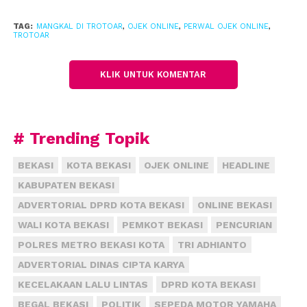
“Jangan sampai orang yang sudah nyaman, malah
TAG:
MANGKAL DI TROTOAR
,
OJEK ONLINE
,
PERWAL OJEK ONLINE
,
dibuat tidak nyaman dengan peraturan tersebut,”
TROTOAR
ujarnya.
KLIK UNTUK KOMENTAR
Misalnya, lokasi keramain banyak membutuhkan
transportasi online. Sedangkan, jika lokasi mangkal
terlalu jauh, maka pengguna transportasi online
akan kesulitan order karena terbentur jangkauan
# Trending Topik
yang jauh.
BEKASI
KOTA BEKASI
OJEK ONLINE
HEADLINE
“Itu kan sama saja menghambat kerja kami, dan
KABUPATEN BEKASI
menyulitkan masyarakat pengguna transportasi
ADVERTORIAL DPRD KOTA BEKASI
ONLINE BEKASI
online,” katanya.
WALI KOTA BEKASI
PEMKOT BEKASI
PENCURIAN
POLRES METRO BEKASI KOTA
TRI ADHIANTO
Terkait kemacetan di jalan raya, dia menilai ojek
online bukan satu-satunya penyebab, bahkan sangat
ADVERTORIAL DINAS CIPTA KARYA
kecil menyumbangkan. Justru sopir angkot yang
KECELAKAAN LALU LINTAS
DPRD KOTA BEKASI
ngetem sembarangan, serta banyaknya pengguna
BEGAL BEKASI
POLITIK
SEPEDA MOTOR YAMAHA