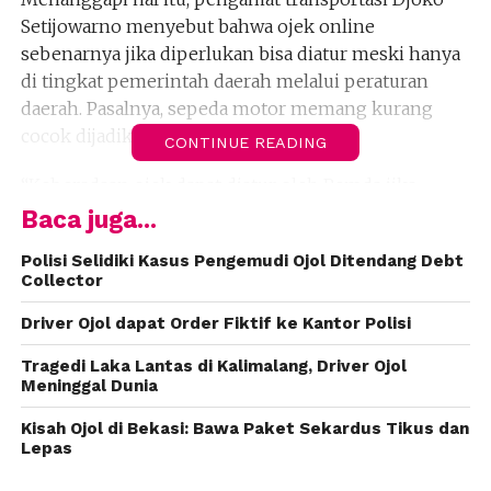
Setijowarno menyebut bahwa ojek online
sebenarnya jika diperlukan bisa diatur meski hanya
di tingkat pemerintah daerah melalui peraturan
daerah. Pasalnya, sepeda motor memang kurang
cocok dijadikan kendaraan umum.
CONTINUE READING
“Keberadaan ojek dapat diatur oleh Pemda jika
memang diperlukan seperti halnya becak, delman,
Baca juga...
dokar, andong yang masih beroperasi di daerah,”
Polisi Selidiki Kasus Pengemudi Ojol Ditendang Debt
kata melalui pesan singkat kepada
Collector
CNNIndonesia.com, Minggu (26/11).
Driver Ojol dapat Order Fiktif ke Kantor Polisi
Lebih lanjut, Djoko menyatakan bahwa sebenarnya
Tragedi Laka Lantas di Kalimalang, Driver Ojol
ada beberapa alasan mengapa ojek online semakin
Meninggal Dunia
berkembang. Salah satunya adalah karena masih
tingginya angka pengangguran.
Kisah Ojol di Bekasi: Bawa Paket Sekardus Tikus dan
Lepas
“Pemda terlambat antisipasi ojek. Kemudahan dan