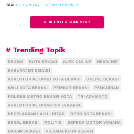
murah dapatkan sepeda motor jadi penyebab juga
TAG:
OJEK ONLINE
,
REGULASI OJEK ONLINE
dan angka pengangguran juga masih tinggi.
Masyarakat Indonesia juga senang dapat uang harian
KLIK UNTUK KOMENTAR
ketimbang bulanan,” katanya.
Selain itu, Presiden Joko Widodo sendiri juga dinilai
Djoko mengamini Gojek dan kawan-kawan
# Trending Topik
menciptakan lapangan pekerjaan baru. Padahal,
menurutnya, ojek online pengangkut penumpang
BEKASI
KOTA BEKASI
OJEK ONLINE
HEADLINE
justru berisiko tinggi mengalami kecelakaan.
KABUPATEN BEKASI
ADVERTORIAL DPRD KOTA BEKASI
ONLINE BEKASI
Untuk mengurangi ketergantungan masyarakat
WALI KOTA BEKASI
PEMKOT BEKASI
PENCURIAN
pada ojek online, ia berharap pemerintah bisa
POLRES METRO BEKASI KOTA
TRI ADHIANTO
membuat transportasi umum yang lebih mudah
diakses dan dengan harga terjangkau.
ADVERTORIAL DINAS CIPTA KARYA
KECELAKAAN LALU LINTAS
DPRD KOTA BEKASI
“Kalau angkutan umum mudah diakses dan murah,
BEGAL BEKASI
POLITIK
SEPEDA MOTOR YAMAHA
pasti tidak ada yang mau naik ojek, apalagi daerah
BANJIR BEKASI
PILKADA KOTA BEKASI
larangan sepeda motor ditambah. Di Jakarta kondisi