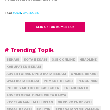
meninggal dunia. Kemudian kasus ini dilaporkan ke
Polsek Pondok Gede dan dteruskan ke Polres Metro
TAG:
MAYAT
,
OVERDOSIS
Bekasi Kota.
Petugas yang mengetahui hal tersebut, kemudian
KLIK UNTUK KOMENTAR
melakukan olah Tempat Kejadian Perkara. Dari hasil
pemeriksaan petugas, korban diduga overdosis obat
kuat. Lantaran sebelum meminum obat kuat, korban
# Trending Topik
dalam kondisi terpengaruh minuman alcohol.
BEKASI
KOTA BEKASI
OJEK ONLINE
HEADLINE
Bahkan, kata dia, dalam tubuh korban tidak
KABUPATEN BEKASI
ditemukan tanda – tanda kekerasan. Hingga saat ini
kasus ini masih dalam penyelidikan petugas
ADVERTORIAL DPRD KOTA BEKASI
ONLINE BEKASI
kepolisian.”Korban sudah dikebumikan pihak
WALI KOTA BEKASI
PEMKOT BEKASI
PENCURIAN
keluarga, namun kasus ini masih dalam
POLRES METRO BEKASI KOTA
TRI ADHIANTO
penyelidikan,” tegasnya.
(fiz)
ADVERTORIAL DINAS CIPTA KARYA
KECELAKAAN LALU LINTAS
DPRD KOTA BEKASI
BEGAL BEKASI
POLITIK
SEPEDA MOTOR YAMAHA