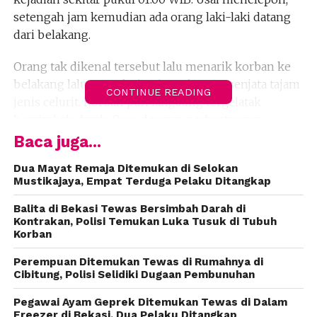
setengah jam kemudian ada orang laki-laki datang
dari belakang.
Orang tak dikenal tersebut lalu menarik korban ke
belakang lalu menghujaminya dengan senjata tajam
CONTINUE READING
jenis celurit. Korban pun langsung tergelatak
bersimbah darah. Puas dengan perbuatannya,
pelaku meninggalkan korban menuju ke arah dalam
Baca juga...
perumahan Permata sambil berjalan kaki.
Dua Mayat Remaja Ditemukan di Selokan
Mustikajaya, Empat Terduga Pelaku Ditangkap
Kakek korban, Sanusi, histeris melihat cucunya
tergeletak tewas bersimbah darah di lokasi kejadian.
Balita di Bekasi Tewas Bersimbah Darah di
Sanusi datang pukul 01.30 WIB untuk menjemputnya
Kontrakan, Polisi Temukan Luka Tusuk di Tubuh
Korban
karena korban menghubungi lantaran sepeda
motornya rusak.
Perempuan Ditemukan Tewas di Rumahnya di
Cibitung, Polisi Selidiki Dugaan Pembunuhan
Kasubag Humas Polres Metro Bekasi Kota, Kompol
Pegawai Ayam Geprek Ditemukan Tewas di Dalam
Erna Ruswing Andari mengatakan, korban tewas
Freezer di Bekasi, Dua Pelaku Ditangkap