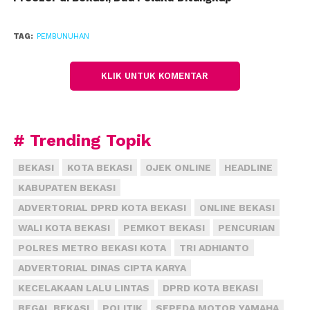
karena luka bacok di bagian perut sebelah kiri, leher
kiri bawah, dan pinggul kiri belakang. “Korban
TAG:
PEMBUNUHAN
meninggal di lokasi kejadian karena lukanya cukup
parah,” kata Erna.
KLIK UNTUK KOMENTAR
Erna mengatakan, jasad perempuan malang tersebut
dievakuasi ke Rumah Sakit Polri, Kramajati, Jakarta
Timur untuk keperluan autopsi, lalu dimakamkan
# Trending Topik
keluarganya di TPU Babelan.
(fiz)
BEKASI
KOTA BEKASI
OJEK ONLINE
HEADLINE
KABUPATEN BEKASI
ADVERTORIAL DPRD KOTA BEKASI
ONLINE BEKASI
WALI KOTA BEKASI
PEMKOT BEKASI
PENCURIAN
POLRES METRO BEKASI KOTA
TRI ADHIANTO
ADVERTORIAL DINAS CIPTA KARYA
KECELAKAAN LALU LINTAS
DPRD KOTA BEKASI
BEGAL BEKASI
POLITIK
SEPEDA MOTOR YAMAHA