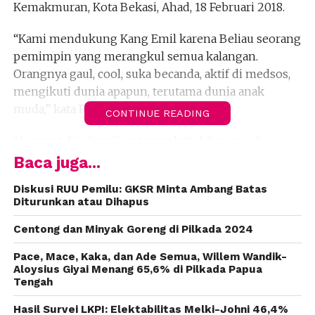
Kemakmuran, Kota Bekasi, Ahad, 18 Februari 2018.
“Kami mendukung Kang Emil karena Beliau seorang
pemimpin yang merangkul semua kalangan.
Orangnya gaul, cool, suka becanda, aktif di medsos,
mengikuti dunia apapun, terutama dunia anak
muda,” kata Rudi, Ketua PPRG, hari ini.
CONTINUE READING
Menurut dia, Jawa Barat membutuhkan sosok
pemimpin seperti Kang Emil yang faham terhadap
Baca juga...
aspirasi kaum muda. “Ketika kami sampaikan bahwa
Diskusi RUU Pemilu: GKSR Minta Ambang Batas
kami akan membuat event mencukur 2.500 kepala,
Diturunkan atau Dihapus
Beliau merespon dengan baik. Bahkan mau hadir
dan bersedia mencukur,” kata Rudi, pemilik Cool
Centong dan Minyak Goreng di Pilkada 2024
Barbershop di kawasan Pancoran Mas Jakarta
Pace, Mace, Kaka, dan Ade Semua, Willem Wandik-
Selatan.
Aloysius Giyai Menang 65,6% di Pilkada Papua
Tengah
Rudi mengungkapkan, cukur 2.500 kepala ini akan
Hasil Survei LKPI: Elektabilitas Melki-Johni 46,4%
diganjar rekor MURI, karena rekor sebelumnya