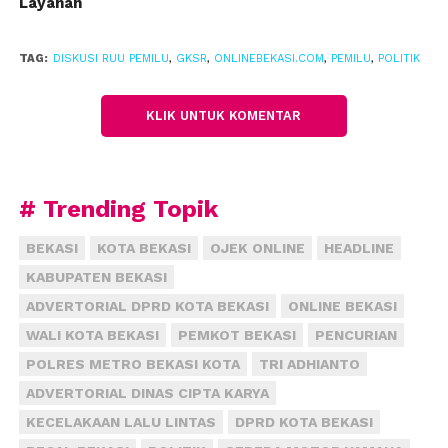
Layanan
supaya satu suara pun tidak terbuang,” kata OSO.
Dia menjelaskan, di parlemen sudah ada usulan
TAG:
DISKUSI RUU PEMILU
,
GKSR
,
ONLINEBEKASI.COM
,
PEMILU
,
POLITIK
ambang batas 5-7 persen, bahkan ada yang
mengusulkan 0 persen. Namun bagi GKSR, ambang
KLIK UNTUK KOMENTAR
batas tinggi berdampak buruk: membuang jutaan
suara, mempersempit ruang wakil rakyat,
menguatkan dominasi partai besar, dan
# Trending Topik
menghambat regenerasi politik.
BEKASI
KOTA BEKASI
OJEK ONLINE
HEADLINE
“Demokrasi jangan jadi ajang tertutup atau milik
KABUPATEN BEKASI
partai besar saja. Jangan kasih hak memilih, tapi
rakyat tak punya wakil,” tegas mantan Wakil Ketua
ADVERTORIAL DPRD KOTA BEKASI
ONLINE BEKASI
MPR itu.
WALI KOTA BEKASI
PEMKOT BEKASI
PENCURIAN
POLRES METRO BEKASI KOTA
TRI ADHIANTO
GKSR mengusulkan sistem Fraksi Threshold, dan
ADVERTORIAL DINAS CIPTA KARYA
menolak ambang batas diterapkan sampai ke DPRD.
KECELAKAAN LALU LINTAS
DPRD KOTA BEKASI
Menurut OSO, makin tinggi ambang batas, makin