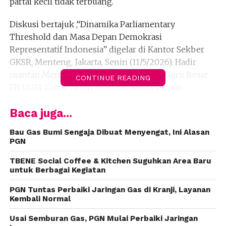
partai kecil tidak terbuang.
Diskusi bertajuk ,“Dinamika Parliamentary
Threshold dan Masa Depan Demokrasi
Representatif Indonesia” digelar di Kantor Sekber
GKSR, Menteng, Jakarta, Senin (11/5/2026). Hadir
mantan Menko Polhukam Mahfud MD, Guru Besar
CONTINUE READING
FH UGM Zainal Arifin Mochtar, Ketua Dewan
Pembina Hanura Oesman Sapta Odang (OSO),
Baca juga...
Presiden Partai Buruh Said Iqbal, Sekjen Partai
Perindo Ferry Kurnia Rizkiyansyah, serta pengurus
Bau Gas Bumi Sengaja Dibuat Menyengat, Ini Alasan
PPP, PKN, PBB, Partai Ummat, dan Partai Berkarya.
PGN
OSO membuka acara dan menegaskan Sekber GKSR
TBENE Social Coffee & Kitchen Suguhkan Area Baru
untuk Berbagai Kegiatan
tetap dijalankan. Menurutnya, pertemuan ini
menghadirkan Mahfud MD untuk cari solusi agar
PGN Tuntas Perbaiki Jaringan Gas di Kranji, Layanan
tidak ada suara yang hilang.
Kembali Normal
Usai Semburan Gas, PGN Mulai Perbaiki Jaringan
“Kita bahas ambang batas. Caranya bagaimana