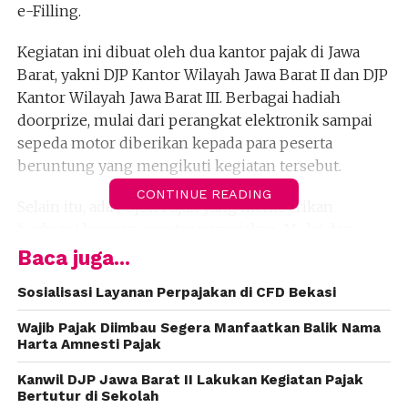
e-Filling.
Kegiatan ini dibuat oleh dua kantor pajak di Jawa
Barat, yakni DJP Kantor Wilayah Jawa Barat II dan DJP
Kantor Wilayah Jawa Barat III. Berbagai hadiah
doorprize, mulai dari perangkat elektronik sampai
sepeda motor diberikan kepada para peserta
beruntung yang mengikuti kegiatan tersebut.
CONTINUE READING
Selain itu, ada Pojok Pajak yang memberikan
berbagai layanan seputar perpajakan. Mulai dari
pembuatan nomor e-fin, pelaporan SPT Tahunan
Baca juga...
melalui e-Filling serta konsultasi berbagai masalah
Sosialisasi Layanan Perpajakan di CFD Bekasi
perpajakan.
Wajib Pajak Diimbau Segera Manfaatkan Balik Nama
Kepala Bidang Pelayanan dan Penyuluhan Hubungan
Harta Amnesti Pajak
Masyarakat Kanwil DJP Jabar III, Mahdaniar,
Kanwil DJP Jawa Barat II Lakukan Kegiatan Pajak
mengatakan baru sekitar 40 persen wajib pajak di
Bertutur di Sekolah
wilayahnya yang melapor SPT melalui e-filling.