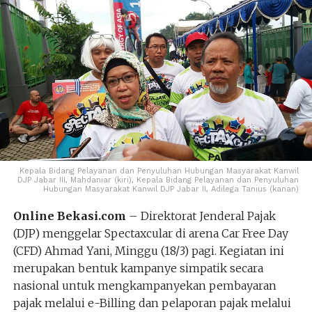
Kepala Bidang Pelayanan dan Penyuluhan Hubungan Masyarakat Kanwil
DJP Jabar III, Mahdaniar (kiri), Kepala Bidang Pelayanan dan Penyuluhan
Hubungan Masyarakat Kanwil DJP Jabar II, Adilega Tanius (kanan)
Online Bekasi.com
– Direktorat Jenderal Pajak
(DJP) menggelar Spectaxcular di arena Car Free Day
(CFD) Ahmad Yani, Minggu (18/3) pagi. Kegiatan ini
merupakan bentuk kampanye simpatik secara
nasional untuk mengkampanyekan pembayaran
pajak melalui e-Billing dan pelaporan pajak melalui