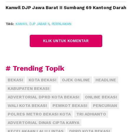
Adapun wajib pajak itu berada di Kota Bekasi, Kota
Kanwil DJP Jawa Barat II Sumbang 69 Kantong Darah
Bogor, Kota Depok, dan Kabupaten Bogor.
TAG:
KANWIL DJP JABAR II
,
PERPAJAKAN
“Kami mengimbau masyarakat segera melapor,
karena batas akhir 31 Maret,” ujar Mahdaniar di
KLIK UNTUK KOMENTAR
lokasi kegiatan.
Menurut dia, melalui kegiatan tersebut diharapkan
dapat meningkatkan jumlah WP yang
# Trending Topik
menyampaikan SPT Tahunan melalui e-Filling.
Mahdaniar menyarankan, penyampaian SPT melalui
BEKASI
KOTA BEKASI
OJEK ONLINE
HEADLINE
e-Filling sebaiknya jangan dilakukan saat mendekati
KABUPATEN BEKASI
waktu masa berakhir.
ADVERTORIAL DPRD KOTA BEKASI
ONLINE BEKASI
“Karena dikhawatirkan aplikasinya agak susah, jadi
WALI KOTA BEKASI
PEMKOT BEKASI
PENCURIAN
lebih baik sekarang-sekarang ini,” tukasnya.
POLRES METRO BEKASI KOTA
TRI ADHIANTO
ADVERTORIAL DINAS CIPTA KARYA
Dalam kesempatan yang sama, Kepala Bidang
KECELAKAAN LALU LINTAS
DPRD KOTA BEKASI