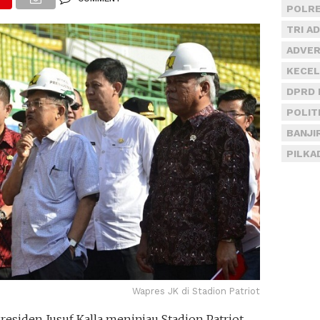
POLRE
TRI A
ADVER
KECEL
DPRD 
POLIT
BANJI
PILKA
Wapres JK di Stadion Patriot
residen Jusuf Kalla meninjau Stadion Patriot