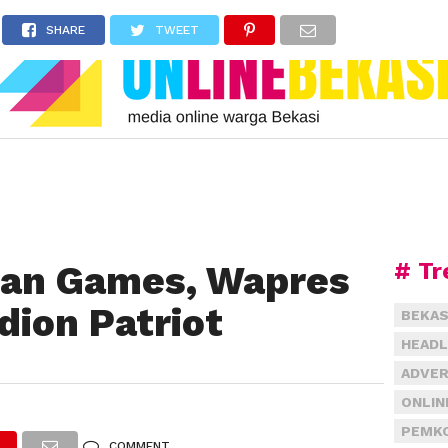
SHARE
TWEET
# Tr
ian Games, Wapres
dion Patriot
BEKAS
HEADL
ADVER
ONLIN
PEMKO
COMMENT