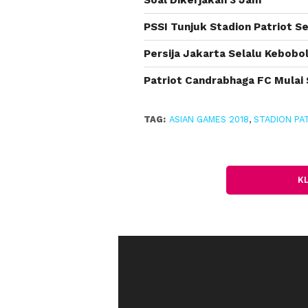
Soal Dikerjakan 3 Jam
PSSI Tunjuk Stadion Patriot S
Persija Jakarta Selalu Kebobo
Patriot Candrabhaga FC Mulai 
TAG:
ASIAN GAMES 2018
,
STADION PA
K