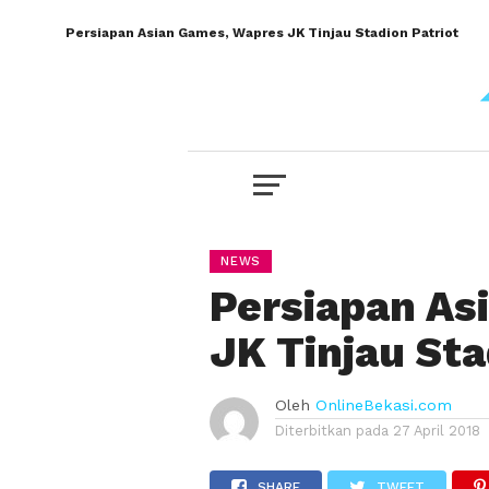
Persiapan Asian Games, Wapres JK Tinjau Stadion Patriot
NEWS
Persiapan As
JK Tinjau Sta
Oleh
OnlineBekasi.com
Diterbitkan pada
27 April 2018
SHARE
TWEET