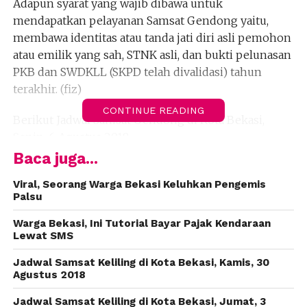
Adapun syarat yang wajib dibawa untuk
mendapatkan pelayanan Samsat Gendong yaitu,
membawa identitas atau tanda jati diri asli pemohon
atau emilik yang sah, STNK asli, dan bukti pelunasan
PKB dan SWDKLL (SKPD telah divalidasi) tahun
terakhir. (fiz)
CONTINUE READING
Berikut Jadwal Samsat Gendong di Kota Bekasi,
Senin, 6 Agustus 2018:
Baca juga...
Jam : 09:00 – 12:00 WIB
Lokasi : Blue Plaza, Jalan Chairil Anwar, Kelurahan
Viral, Seorang Warga Bekasi Keluhkan Pengemis
Palsu
Margahayu, Kecamatan Bekasi Timur, Kota Bekasi.
Warga Bekasi, Ini Tutorial Bayar Pajak Kendaraan
(fiz)
Lewat SMS
Jadwal Samsat Keliling di Kota Bekasi, Kamis, 30
Agustus 2018
Jadwal Samsat Keliling di Kota Bekasi, Jumat, 3