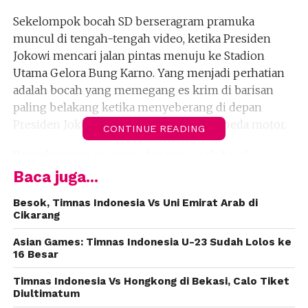
Sekelompok bocah SD berseragram pramuka
muncul di tengah-tengah video, ketika Presiden
Jokowi mencari jalan pintas menuju ke Stadion
Utama Gelora Bung Karno. Yang menjadi perhatian
adalah bocah yang memegang es krim di barisan
paling belakang ketika menyeberang di depan
Presiden Jokowi yang menunggangi sepeda motor.
CONTINUE READING
Banyak yang penasaran dengan sosok bocah
melongo sambil menatap Presiden Jokowi ketika
Baca juga...
membuka helm tersebut.
Besok, Timnas Indonesia Vs Uni Emirat Arab di
Cikarang
Bocah itu adalah M Fairel Khalif Ramadhan. Dia
merupakan warga Kota Bekasi, Jawa Barat yang
Asian Games: Timnas Indonesia U-23 Sudah Lolos ke
masih duduk di bangku kelas 3 Sekolah Dasar Islam
16 Besar
Terpadu (SDIT) Aren Jaya, Bekasi Timur. Fairel tak
Timnas Indonesia Vs Hongkong di Bekasi, Calo Tiket
ujuk-ujuk menjadi bagian dari video pembukaan
Diultimatum
ajang pesta olahraga Asian Games 2018 di Jakarta-