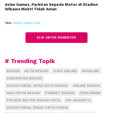
Asian Games, Parkiran Sepeda Motor di Stadion
Palembang.
Wibawa Mukti Tidak Aman
Menurut orang tuanya, Susanti Oktavia, anaknya
lebih dulu mengikuti casting di sebuah agensi iklan
TAG:
ASIAN GAMES 2018
untuk Asian Games 2018. Fariel mendaftar pada
pertengahan Juli lalu. Namun, empat hari kemudian
KLIK UNTUK KOMENTAR
rupanya lolos, dan bisa menjadi bagian dari video
opening ceremony Asian Games.
“Syutingnya dua hari, 21-22 Juli,” ujar Santi, Rabu, 22
# Trending Topik
Agustus 2018.
BEKASI
KOTA BEKASI
OJEK ONLINE
HEADLINE
Dia sempat berkunjung ke Istana Presiden di Bogor,
KABUPATEN BEKASI
dan bertemu langsung dengan sosok orang nomor
ADVERTORIAL DPRD KOTA BEKASI
ONLINE BEKASI
satu di Indonesia saat ini, Joko Widodo. “Di sana
WALI KOTA BEKASI
PEMKOT BEKASI
PENCURIAN
lihat-lihat koleksi binatang,” ujar Fariel.
POLRES METRO BEKASI KOTA
TRI ADHIANTO
Fariel ke Istana Bogor untuk keperluan syuting pada
ADVERTORIAL DINAS CIPTA KARYA