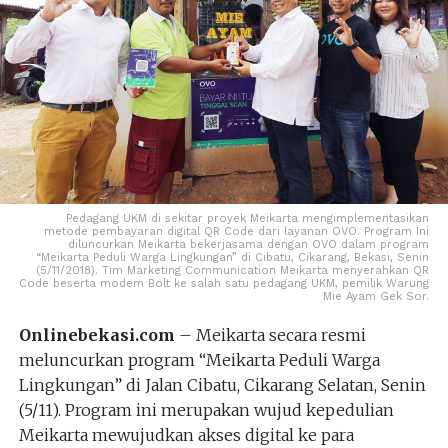
Pedagang UKM di sekitar proyek Meikarta mengimplementasikan
metode pembayaran digital QR Code dari layanan OVO. Program Ini
diluncurkan Meikarta bekerjasama dengan OVO dalam program
“Meikarta Peduli Warga Lingkungan” di Cibatu, Cikarang, Bekasi, Senin
(5/11/2018). Tim Marketing Communication Meikarta menyerahkan QR
Code beserta modem Bolt ke salah satu pedagang UKM, pemilik Warung
Mie Ayam Gek Sor.
Onlinebekasi.com
– Meikarta secara resmi
meluncurkan program “Meikarta Peduli Warga
Lingkungan” di Jalan Cibatu, Cikarang Selatan, Senin
(5/11). Program ini merupakan wujud kepedulian
Meikarta mewujudkan akses digital ke para