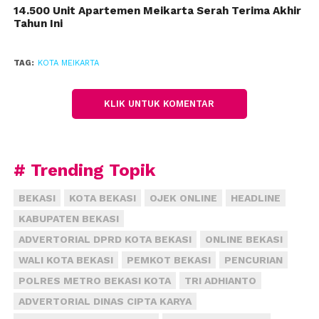
14.500 Unit Apartemen Meikarta Serah Terima Akhir
sekitar kawasan Meikarta sudah memakai sistem
Tahun Ini
digitalisasi ini. Dengan memfasilitasi para pedagang
UKM akses digital, maka warga bisa memajukan dan
TAG:
KOTA MEIKARTA
mengembangkan bisnisnya secara lebih cepat
mengikuti perkembangan zaman,” ujar Reza Chatab.
KLIK UNTUK KOMENTAR
Selain itu, dengan keberadaan pembayaran digital,
maka transaksi jual beli pada toko-toko tradisional
akan bisa bersaing dengan toko ritel modern.
# Trending Topik
Transaksi akan mudah, cepat dan aman, sekaligus
pedagang dan pembeli akan mendapatkan ragam
BEKASI
KOTA BEKASI
OJEK ONLINE
HEADLINE
promosi OVO yang sangat menguntungkan bagi
KABUPATEN BEKASI
kedua pihak. Program ini merupakan inovasi
ADVERTORIAL DPRD KOTA BEKASI
ONLINE BEKASI
Meikarta untuk mendorong perekonomian nasional
WALI KOTA BEKASI
PEMKOT BEKASI
PENCURIAN
dan mewujudkan kota modern Meikarta bagi
masyarakat Indonesia.
POLRES METRO BEKASI KOTA
TRI ADHIANTO
ADVERTORIAL DINAS CIPTA KARYA
Program ini akan terus berjalan seiring dengan