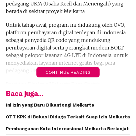
pedagang UKM (Usaha Kecil dan Menengah) yang
berada di sekitar proyek Meikarta.
Untuk tahap awal, program ini didukung oleh OVO,
platform pembayaran digital terdepan di Indonesia,
sebagai penyedia QR code yang mendukung
pembayaran digital serta perangkat modem BOLT
sebagai pelopor layanan 4G LTE di Indonesia, untuk
menyediakan layanan internet gratis bagi para
pedagang UKM.
CONTINUE READING
Presiden Direktur Meikarta Reza Chatab
mengatakan bahwa program ini merupakan salah
Baca juga...
satu upaya kami untuk memberdayakan warga
Ini Izin yang Baru Dikantongi Meikarta
sekitar yang juga turut mendukung misi kami
mewujudkan pembangunan berkelanjutan yang
OTT KPK di Bekasi Diduga Terkait Suap Izin Meikarta
dapat mengakomodasi seluruh masyarakat.
Pembangunan Kota Internasional Meikarta Berlanjut
“Saat ini, 70% pedagang UKM yang sudah tercatat di