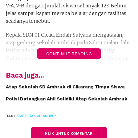
V-A, V-B dengan jumlah siswa sebanyak 123. Belum
jelas sampai kapan mereka belajar dengan fasilitas
seadanya tersebut.
Kepala SDN 01 Cicau, Endah Sulyana mengatakan,
atap gedung sekolah ambruk pada Sabtu malam lalu,
ketika ada hujan deras disertai angin kencang.
CONTINUE READING
Diduga material yang terbuat dari kayu dengan atap
genting tanah tak kuat menahan beban, sehingga
ambruk.
Baca juga...
“Untungnya malam, kalau siang bahaya,” kata Endah,
Atap Sekolah SD Ambruk di Cikarang Timpa Siswa
Jumat (8/2).
Polisi Datangkan Ahli Selidiki Atap Sekolah Ambruk
Endah telah melaporkan kondisi sekolahnya yang
ambruk ke Dinas Pendidikan Kabupaten Bekasi dan
TAG:
ATAP SEKOLAH AMBRUK
Camat setempat. Menurut dia, dalam waktu dekat
akan ada pertemuan untuk musyawarah mencari
KLIK UNTUK KOMENTAR