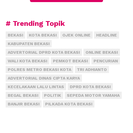
solusi ambruknya atap tersebut.
Ironisnya, kondisi sekolah yang memprihatinkan ini
hanya berjarak sekitar lima kilometer dari komplek
# Trending Topik
perkantoran Pemerintah Kabupaten Bekasi,
BEKASI
KOTA BEKASI
OJEK ONLINE
HEADLINE
termasuk Bupati Bekasi berkantor. Dalam kawasan
KABUPATEN BEKASI
perkantoran itu ada kantor Dinas Pendidikan.
(fiz)
ADVERTORIAL DPRD KOTA BEKASI
ONLINE BEKASI
WALI KOTA BEKASI
PEMKOT BEKASI
PENCURIAN
POLRES METRO BEKASI KOTA
TRI ADHIANTO
ADVERTORIAL DINAS CIPTA KARYA
KECELAKAAN LALU LINTAS
DPRD KOTA BEKASI
BEGAL BEKASI
POLITIK
SEPEDA MOTOR YAMAHA
BANJIR BEKASI
PILKADA KOTA BEKASI