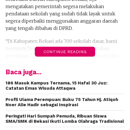
mengatakan pemerintah segera melakukan
pendataan sekolah yang sudah tidak layak untuk
segera diperbaiki menggunakan anggaran daerah
yang tengah dibahas di DPRD.
“Di Kabupaten Bekasi ada 700 sekolah dasar, kami
meminta Dinas Pendidikan segera melakukan
CONTINUE READING
pendataan,” kata Uju pada Jumat (15/11) dikutip dari
Infobekasi.co.id.
Baca juga...
Menurut dia, kondisi SDN Sukadami 02 memang
sudah tidak layak dan perlu dilakukan relokasi
186 Masuk Kampus Ternama, 15 Hafal 30 Juz:
Catatan Emas Wisuda Attaqwa
bangunan. Pemerintah, kata dia, telah menyiapkan
lahan tapi, relokasi sampai sekarang belum
Profil Ulama Perempuan: Buku 75 Tahun Hj. Atiqoh
dilakukan.
Noer Alie Hadir sebagai Inspirasi
Peringati Hari Sumpah Pemuda, Ribuan Siswa
Reporter: Muhammad Al Akhbar.
SMA/SMK di Bekasi Ikuti Lomba Olahraga Tradisional