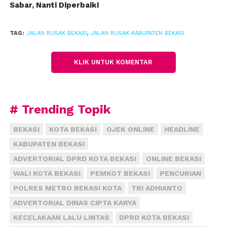
Sabar, Nanti Diperbaiki
kondisi kerusakan Jalan Kalimalang di depan MM
semakin parah. Lubang jalan hampir menutup badan
jalan itu kini semakin membahayakan pengguna
TAG:
JALAN RUSAK BEKASI
,
JALAN RUSAK KABUPATEN BEKASI
jalan.
KLIK UNTUK KOMENTAR
Padahal, jalur tersebut setiap hari padat kendaraan,
karena menjadi akses utama menuju ke Jakarta.
Selain itu, pada titik itu merupakan pusat Kota
Bekasi, di depannya ada hotel bintang lima, dan
# Trending Topik
pusat perbelanjaan besar.
(fiz)
BEKASI
KOTA BEKASI
OJEK ONLINE
HEADLINE
KABUPATEN BEKASI
ADVERTORIAL DPRD KOTA BEKASI
ONLINE BEKASI
WALI KOTA BEKASI
PEMKOT BEKASI
PENCURIAN
POLRES METRO BEKASI KOTA
TRI ADHIANTO
ADVERTORIAL DINAS CIPTA KARYA
KECELAKAAN LALU LINTAS
DPRD KOTA BEKASI