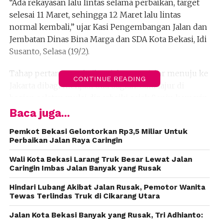
“Ada rekayasan lalu lintas selama perbaikan, target
selesai 11 Maret, sehingga 12 Maret lalu lintas
normal kembali,” ujar Kasi Pengembangan Jalan dan
Jembatan Dinas Bina Marga dan SDA Kota Bekasi, Idi
Susanto, Selasa (19/2).
Tahap pertama, perbaikan jalan satu jalur menuju ke
CONTINUE READING
Jakarta dibagi menjadi dua bagian. Satu lajur di
bagian selatan mulai diperbaiki sejak Senin kemarin
dengan target sepekan kedepan. Kemudian satu
Baca juga...
lajur di sisi utara dengan target waktu yang sama.
Pemkot Bekasi Gelontorkan Rp3,5 Miliar Untuk
Perbaikan Jalan Raya Caringin
Adapun perbaikan pada jalur dari Jakarta ke Bekasi
dimulai pada 4 Maret dengan masa pekerjaan selama
Wali Kota Bekasi Larang Truk Besar Lewat Jalan
7 hari. Perbaikan akan selesai pada 11 Maret 2019,
Caringin Imbas Jalan Banyak yang Rusak
sehingga pada Selasa 12 Maret 219 arus lalu lintas
Hindari Lubang Akibat Jalan Rusak, Pemotor Wanita
akan kembali normal seperti biasanya.
Tewas Terlindas Truk di Cikarang Utara
Sebelumnya, netizen Bekasi menyebut bahwa
Jalan Kota Bekasi Banyak yang Rusak, Tri Adhianto: