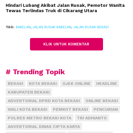
Kecamatan Babelan sebesar Rp 9.994.000.000
Hindari Lubang Akibat Jalan Rusak, Pemotor Wanita
Tewas Terlindas Truk di Cikarang Utara
sepanjang 2,7 kilometer.
2. Pelebaran jembatan Warung Ayu 2 Kelurahan
TAG:
BABELAN
,
JALAN RUSAK BABELAN
,
JALAN RUSAK BEKASI
Kebalen, Kecamatan Babelan sebesar Rp 99.400.000
KLIK UNTUK KOMENTAR
3. Pelebaran jembatan Warung Ayu 1 Kelurahan
Kebalen, Kecamatan Babelan sebesar Rp 174.400.000.
4. Peningkatan struktur jalan Bojongkaratan Buni
# Trending Topik
Bakti CBL Kecamatan Tarumajaya/Bebelan sebesar
Rp 7.000.000.000.
BEKASI
KOTA BEKASI
OJEK ONLINE
HEADLINE
KABUPATEN BEKASI
5. Pembangunan saluran dan trotoar jalan batas kota
ADVERTORIAL DPRD KOTA BEKASI
ONLINE BEKASI
pangkalan, Kecamatan Babelan sebesar Rp
1.600.000.000.
WALI KOTA BEKASI
PEMKOT BEKASI
PENCURIAN
POLRES METRO BEKASI KOTA
TRI ADHIANTO
(fiz)
ADVERTORIAL DINAS CIPTA KARYA