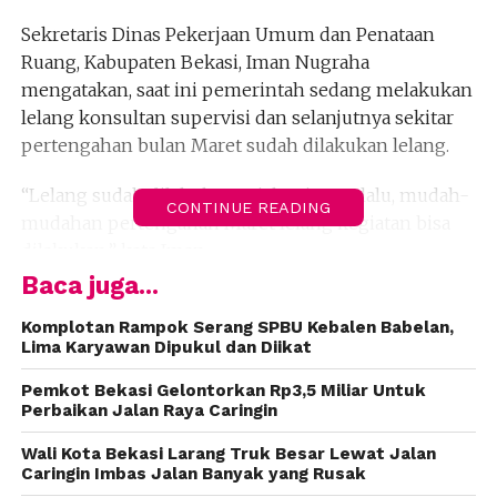
Sekretaris Dinas Pekerjaan Umum dan Penataan
Ruang, Kabupaten Bekasi, Iman Nugraha
mengatakan, saat ini pemerintah sedang melakukan
lelang konsultan supervisi dan selanjutnya sekitar
pertengahan bulan Maret sudah dilakukan lelang.
“Lelang sudah dilakukan sejak Minggu lalu, mudah-
CONTINUE READING
mudahan pertengahan Maret lelang kegiatan bisa
dilakukan,” kata Iman.
Baca juga...
Menurut dia, lelang kegiatan memakan waktu
sekitar sebulan, sehingga pada April, proses
Komplotan Rampok Serang SPBU Kebalen Babelan,
Lima Karyawan Dipukul dan Diikat
pekerjaan kontruksi sudah bisa dilaksanakan.
Pemkot Bekasi Gelontorkan Rp3,5 Miliar Untuk
Berikut rencana perbaikan infrastukru di Babelan
Perbaikan Jalan Raya Caringin
tahun ini:
Wali Kota Bekasi Larang Truk Besar Lewat Jalan
Caringin Imbas Jalan Banyak yang Rusak
1. Peningkatan jalan batas Kota Bekasi- Kantor