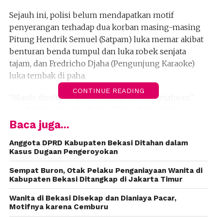
Sejauh ini, polisi belum mendapatkan motif
penyerangan terhadap dua korban masing-masing
Pitung Hendrik Semuel (Satpam) luka memar akibat
benturan benda tumpul dan luka robek senjata
tajam, dan Fredricho Djaha (Pengunjung Karaoke)
luka tembak di paha.
CONTINUE READING
“Masih diselidiki, jadi motifnya belum ketahuan,”
ujar Kasubag Humas Polres Metro Bekasi Kota,
Kompol Erna Ruswing Andari ketika dikonfirmasi
Baca juga...
Online Bekasi (www.onlinebekasi.com)
, Senin
Anggota DPRD Kabupaten Bekasi Ditahan dalam
(25/2).
Kasus Dugaan Pengeroyokan
Dari lokasi kejadian, polisi menyita barang bukti
Sempat Buron, Otak Pelaku Penganiayaan Wanita di
berupa sebuah sepeda motor. Diduga sepeda motor
Kabupaten Bekasi Ditangkap di Jakarta Timur
itu milik dari sekelompok orang yang berjumlah 10
Wanita di Bekasi Disekap dan Dianiaya Pacar,
orang yang datang ke tempat karaoke tersebut.
Motifnya karena Cemburu