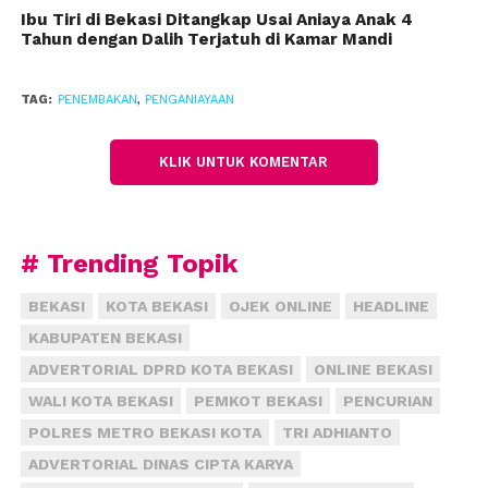
Penyerangan diawali ketika Pitung Hendrik sedang
Ibu Tiri di Bekasi Ditangkap Usai Aniaya Anak 4
Tahun dengan Dalih Terjatuh di Kamar Mandi
mencatat pengunjung Karaoke DNA, tempatnya
berjaga. Tiba-tiba datang rombongan kurang lebih
10 orang laki laki tidak dikenal langsung
TAG:
PENEMBAKAN
,
PENGANIAYAAN
menendang korban.
KLIK UNTUK KOMENTAR
Ketakutan, Pitung lari menyelamatkan diri. Pada saat
korban berlari pelaku langsung menyabetkan
benda tajam yang diduga pisau. Benda itu mengenai
kepala bagian kanan yang menyebabkan luka robek.
# Trending Topik
Kemudian pelaku langsung melarikan diri menuju
BEKASI
KOTA BEKASI
OJEK ONLINE
HEADLINE
Karaoke Kara yang tidak jauh dari karaoke DNA.
KABUPATEN BEKASI
Sesampainya pelaku di Karaoke Kara pelaku masuk
ADVERTORIAL DPRD KOTA BEKASI
ONLINE BEKASI
ke dalam dan terjadi penembakan yang mengenai
WALI KOTA BEKASI
PEMKOT BEKASI
PENCURIAN
paha sebelah kiri korban.
(fiz)
POLRES METRO BEKASI KOTA
TRI ADHIANTO
ADVERTORIAL DINAS CIPTA KARYA