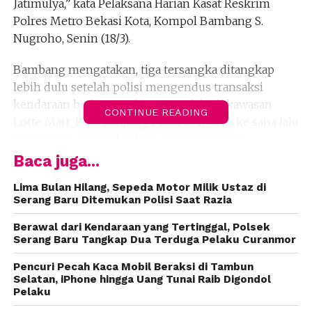
Jatimulya,” kata Pelaksana Harian Kasat Reskrim
Polres Metro Bekasi Kota, Kompol Bambang S.
Nugroho, Senin (18/3).
Bambang mengatakan, tiga tersangka ditangkap
lebih dulu setelah polisi mengendus transaksi
kendaraan bodong pada 6 Maret lalu di kawasan
CONTINUE READING
Lotte Mart, Rawapanjang. Polisi bergerak ke sana lalu
menyergap Richard, Adam, dan Trispanturi.
Baca juga...
“Setelah dicek, kendaraan yang dijual tidak
dilengkapi dengan dokumen kendaraan,” ujar
Lima Bulan Hilang, Sepeda Motor Milik Ustaz di
Serang Baru Ditemukan Polisi Saat Razia
Bambang.
Berawal dari Kendaraan yang Tertinggal, Polsek
Setelah dikembangkan, kami menangkap tersangka
Serang Baru Tangkap Dua Terduga Pelaku Curanmor
SRA berikut barang bukti berupa helm, kunci leter T,
Pencuri Pecah Kaca Mobil Beraksi di Tambun
dan sepeda motor Honda Beat B 3159 KGU.
Selatan, iPhone hingga Uang Tunai Raib Digondol
Pelaku
“Modusnya mencari sasaran, setelah mendapatkan