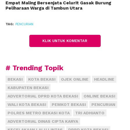
Empat Maling Bersenjata Celurit Gasak Burung
tersangka Richard memetik, SRA, Adam, dan
Peliharaan Warga di Tambun Utara
Trispanturi mengawasi,” ujar dia.
Hasil curiannya oleh tersangka Trispanturi dijual
TAG:
PENCURIAN
melalui media sosial online. Keempatnya kini
mendekam di sel tahanan Polres Metro Bekasi Kota.
KLIK UNTUK KOMENTAR
Mereka terancam penjara selama 7 tahun setelah
dijerat pasal 363 KUHP tentang pencurian.
(fiz)
# Trending Topik
BEKASI
KOTA BEKASI
OJEK ONLINE
HEADLINE
KABUPATEN BEKASI
ADVERTORIAL DPRD KOTA BEKASI
ONLINE BEKASI
WALI KOTA BEKASI
PEMKOT BEKASI
PENCURIAN
POLRES METRO BEKASI KOTA
TRI ADHIANTO
ADVERTORIAL DINAS CIPTA KARYA
KECELAKAAN LALU LINTAS
DPRD KOTA BEKASI