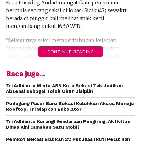
Erna Ruswing Andari mengatakan, penemuan
bermula seorang saksi di lokasi Sidik (47) sewaktu
berada di pinggir kali melihat anak kecil
mengambang pukul 16.50 WIB.
“Selanjutnya saksi memberitahukan kejadian
tersebut kepada saksi lain lalu menyelamatkan
CONTINUE READING
korban dengan membawa ke tempat aman,” kata
Erna, Rabu (3/3).
Baca juga...
Setelah diangkat dan dibawa ke atas, warga setempat
memberikan pertolongan pertama. Namun korban
Tri Adhianto Minta ASN Kota Bekasi Tak Jadikan
Absensi sebagai Tolok Ukur Disiplin
tidak bisa tertolong.
Selanjutnya warga menghubungi Polsek Pondok
Pedagang Pasar Baru Bekasi Keluhkan Akses Menuju
Gede.
Rooftop, Tri Siapkan Eskalator
Tri Adhianto Kurangi Kendaraan Pengiring, Aktivitas
“Menurut keterangan orang tua korban bahwa
Dinas Kini Gunakan Satu Mobil
korban pada 15.30 WIB keluar dari rumah langsung
main ke bantaran kali Sunter,” kata dia.
Pemkot Bekasi Siapkan 22 Petugas Ikuti Pelatihan