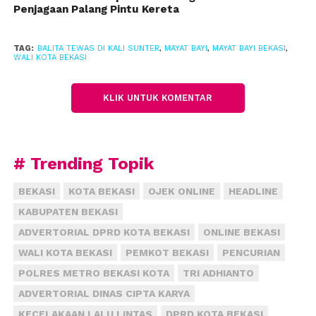
Penjagaan Palang Pintu Kereta
Belum diketahui sebabnya sampai korban
tenggelam dan hanyut ke Kali Sunter hingga
TAG:
BALITA TEWAS DI KALI SUNTER
,
MAYAT BAYI
,
MAYAT BAYI BEKASI
,
WALI KOTA BEKASI
meninggal dunia. Adapun jenazah dibawa ke RS
Polri Kramajati, Jakarta Timurt. (han)
KLIK UNTUK KOMENTAR
# Trending Topik
BEKASI
KOTA BEKASI
OJEK ONLINE
HEADLINE
KABUPATEN BEKASI
ADVERTORIAL DPRD KOTA BEKASI
ONLINE BEKASI
WALI KOTA BEKASI
PEMKOT BEKASI
PENCURIAN
POLRES METRO BEKASI KOTA
TRI ADHIANTO
ADVERTORIAL DINAS CIPTA KARYA
KECELAKAAN LALU LINTAS
DPRD KOTA BEKASI