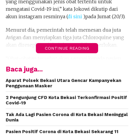
yang menggunakan jenis obat tertentu untuk
mengatasi Covid-19 ini,” kata Jokowi dikutip dari
akun instagram resminya (
di sini
)pada Jumat (20/3).
Menurut dia, pemerintah telah memesan dua juta
Avigan dan menyiapkan tiga juta Chloroquine yang
akan diresepkan oleh dokter apabila diperlukan.
CONTINUE READING
“Obat-obatan tersebut akan sampai kepada pasien
yang membutuhkan melalui dokter keliling dari
Baca juga...
rumah ke rumah, melalui rumah sakit dan
puskesmas di kawasan yang terinfeksi,” kata Jokowi.
Aparat Polsek Bekasi Utara Gencar Kampanyekan
Penggunaan Masker
Ia pun meminta kepada Badan Usaha Milik Negara
2 Pengunjung CFD Kota Bekasi Terkonfirmasi Positif
(BUMN) farmasi memperbanyak obat serupa yang
Covid-19
dibeli pemerintah. “Saya pun sudah meminta kepada
Tak Ada Lagi Pasien Corona di Kota Bekasi Meninggal
BUMN farmasi untuk memperbanyak produksi obat
Dunia
ini,” demikian Jokowi.
Pasien Positif Corona di Kota Bekasi Sekarang 11