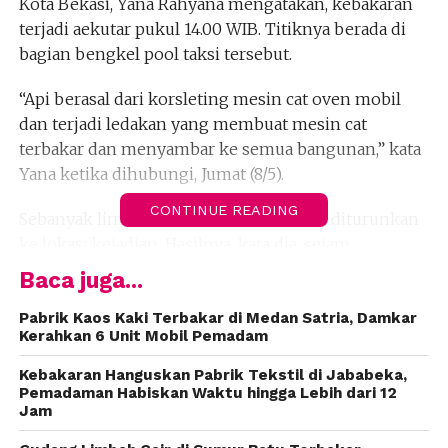
Kota Bekasi, Yana Rahyana mengatakan, kebakaran
terjadi aekutar pukul 14.00 WIB. Titiknya berada di
bagian bengkel pool taksi tersebut.
“Api berasal dari korsleting mesin cat oven mobil
dan terjadi ledakan yang membuat mesin cat
terbakar dan menyambar ke semua bangunan,” kata
Yana ketika dihubungi, Jumat (8/5).
CONTINUE READING
Sebanyak lima unit Damkar Kota Bekasi diturunkan
ke lokasi kejadian. Hasilnya, kata dia, sejam
kemudian, api berhasil dipadamkan oleh petugas di
Baca juga...
lapangan. Beruntung tidak ada korban jiwa dalam
kejadian itu.
Pabrik Kaos Kaki Terbakar di Medan Satria, Damkar
Kerahkan 6 Unit Mobil Pemadam
“Korban jiwa nihil, kerugian materi Rp 1,5 miliar
Kebakaran Hanguskan Pabrik Tekstil di Jababeka,
karena kerusakan infrastuktur,” katanya. (Adi
Pemadaman Habiskan Waktu hingga Lebih dari 12
Jam
Nugroho)