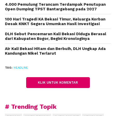
Covid-19 Gratis”
4.000 Pemulung Terancam Terdampak Penutupan
Open Dumping TPST Bantargebang pada 2027
3. Copy kode kupon dan klik “Lanjutkan
100 Hari Tragedi KA Bekasi Timur, Keluarga Korban
pendaftaran”. Anda akan langsung diarahkan ke
Desak KNKT Segera Umumkan Hasil Investigasi
aplikasi *Halodoc*
DLH Sebut Pencemaran Kali Bekasi Diduga Berasal
4. Pilih lokasi drive thru rapid test Bekasi, GOR
dari Kabupaten Bogor, Begini Kronologinya
Patriot Chandrabaga
Air Kali Bekasi Hitam dan Berbuih, DLH Ungkap Ada
Kandungan Nikel Terlarut
5. PIlih jadwal tes yang tersedia
6. Masukkan kode kupon di tahap pembayaran.
TAG:
HEADLINE
Biaya yang tadi nya *~295k~* bisa jadi *GRATIS!* 7.
Pendaftaran berhasil! Tunggu pesanan
KLIK UNTUK KOMENTAR
terkonfirmasi sebelum berangkat ke lokasi tes ya!
Warga Kota Bekasi tidak perlu khawatir mengantri
panjang karena sistemnya menggunakan drive thru,
# Trending Topik
bisa dengan menggunakan motor dan mobil. Cukup