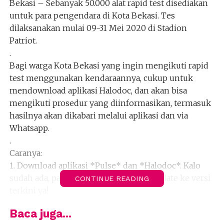
Bekasi – Sebanyak 50.000 alat rapid test disediakan
untuk para pengendara di Kota Bekasi. Tes
dilaksanakan mulai 09-31 Mei 2020 di Stadion
Patriot.
.
Bagi warga Kota Bekasi yang ingin mengikuti rapid
test menggunakan kendaraannya, cukup untuk
mendownload aplikasi Halodoc, dan akan bisa
mengikuti prosedur yang diinformasikan, termasuk
hasilnya akan dikabari melalui aplikasi dan via
Whatsapp.
.
Caranya:
1. Download aplikasi *Pulse* dan *Halodoc*. Kalo
sudah ada, pastikan keduanya sudah update ke versi
CONTINUE READING
terkini ya!
.
Baca juga...
2. Buka aplikasi *Pulse* dan klik banner “Tes Cepat