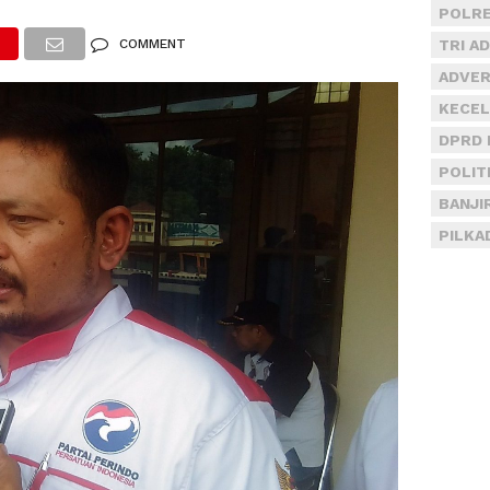
POLRE
COMMENT
TRI A
ADVER
KECEL
DPRD 
POLIT
BANJI
PILKA