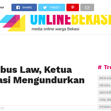
iri
SHARE
TWEET
# Tr
bus Law, Ketua
kasi Mengundurkan
BEKAS
HEADL
ADVER
ONLIN
PEMKO
020