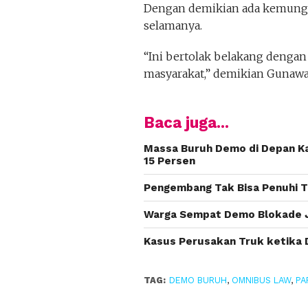
Dengan demikian ada kemungk
selamanya.
“Ini bertolak belakang dengan
masyarakat,” demikian Gunaw
Baca juga...
Massa Buruh Demo di Depan Ka
15 Persen
Pengembang Tak Bisa Penuhi T
Warga Sempat Demo Blokade J
Kasus Perusakan Truk ketika 
TAG:
DEMO BURUH
,
OMNIBUS LAW
,
PA