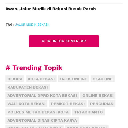
Tambun sampai ke Cibitung kemudian masuk ke
Jalur Pantura sampai Karawang.
Awas, Jalur Mudik di Bekasi Rusak Parah
Pihaknya memprediksi puncak arus mudik jalur
TAG:
JALUR MUDIK BEKASI
arteri terjadi pada Kamis-Jumat pekan ini.
(adi)
KLIK UNTUK KOMENTAR
# Trending Topik
BEKASI
KOTA BEKASI
OJEK ONLINE
HEADLINE
KABUPATEN BEKASI
ADVERTORIAL DPRD KOTA BEKASI
ONLINE BEKASI
WALI KOTA BEKASI
PEMKOT BEKASI
PENCURIAN
POLRES METRO BEKASI KOTA
TRI ADHIANTO
ADVERTORIAL DINAS CIPTA KARYA