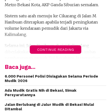
Metro Bekasi Kota, AKP Ganda Siburian semalam.
Sistem satu arah menuju ke Cikarang di Jalan M
Hasibuan diterapkan apabila terjadi peningkatan
volume kendaraan pemudik dari Jakarta via
Kalimalang.
Selama ini, Jalan Hasibuan di sisi Kalimalang
CONTINUE READING
diberlakukan one way menuju ke Jakarta imbas
pembangunan proyek Tol Becakayu. Ia menyebut,
rekayasa lalin one way menuju ke Cikarang di Jalan
Baca juga...
Hasibuan telah dikaji dalam rangka menghadapi
musim mudik.
6.000 Personel Polisi Disiagakan Selama Periode
Mudik 2026
Adapun Jalan Kalimalang menuju Pantura
Ada Mudik Gratis Nih di Bekasi, Simak
merupakan jalur favorit pemudik: yaitu Jalan KH
Persyaratannya
Noer Alie dari perbatasan dengan Jakarta-Jalan
Jalan Berlubang di Jalur Mudik di Bekasi Mulai
Hasibuan-Jalan Chairil Anwar-Jalan Kalimalang
Ditambal