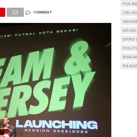
POLRE
COMMENT
TRI A
ADVER
KECEL
DPRD 
POLIT
BANJI
PILKA