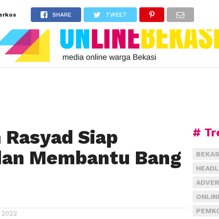
erkos
SHARE
TWEET
# Tr
n Rasyad Siap
an Membantu Bang
BEKAS
HEADL
ADVER
ONLIN
PEMKO
 2022