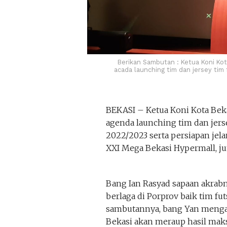
Berikan Sambutan : Ketua Koni Ko
acada launching tim dan jersey tim
BEKASI – Ketua Koni Kota Bek
agenda launching tim dan jerse
2022/2023 serta persiapan jela
XXI Mega Bekasi Hypermall, jum
Bang Ian Rasyad sapaan akrabny
berlaga di Porprov baik tim fut
sambutannya, bang Yan mengat
Bekasi akan meraup hasil mak