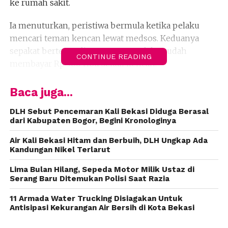
ke rumah sakit.
Ia menuturkan, peristiwa bermula ketika pelaku
mencari teman kencan lewat medsos. Keduanya
sepakat bertemu di apartemen. Pelaku sudah
CONTINUE READING
membayar Rp 300 ribu sekali kencan.
Sampai di kamar apartemen, mendadak korban
Baca juga...
berganti pakaian dengan alasan akan ada tamu lain.
Pelaku marah karena sudah membayar tapi tidak
DLH Sebut Pencemaran Kali Bekasi Diduga Berasal
dari Kabupaten Bogor, Begini Kronologinya
dilayani. Karena itu, pelaku mengambil sebilah pisau
dan menikam korban.
(adi)
Air Kali Bekasi Hitam dan Berbuih, DLH Ungkap Ada
Kandungan Nikel Terlarut
Lima Bulan Hilang, Sepeda Motor Milik Ustaz di
Serang Baru Ditemukan Polisi Saat Razia
11 Armada Water Trucking Disiagakan Untuk
Antisipasi Kekurangan Air Bersih di Kota Bekasi